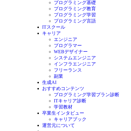
プログラミング基礎
プログラミング教育
プログラミング学習
プログラミング言語
ITスクール
HTML
CSS
キャリア
C言語
エンジニア
C#
プログラマー
VBA
WEBデザイナー
Go言語
システムエンジニア
Kotlin
インフラエンジニア
Java
JavaScript
フリーランス
PHP
副業
Python
生成AI
SQL
おすすめコンテンツ
Swift
プログラミング学習プラン診断
Ruby
ITキャリア診断
その他言語
学習教材
卒業生インタビュー
キャリアブック
運営元について