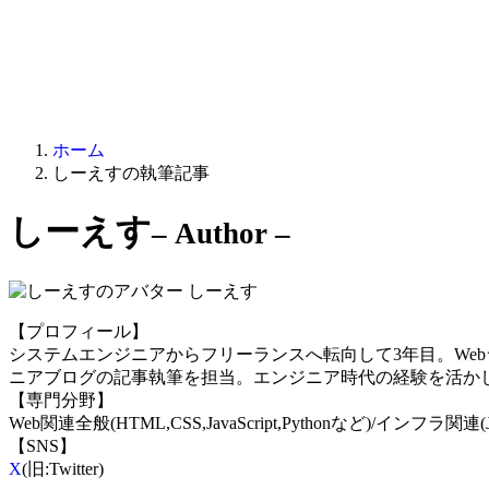
ホーム
しーえすの執筆記事
しーえす
– Author –
しーえす
【プロフィール】
システムエンジニアからフリーランスへ転向して3年目。We
ニアブログの記事執筆を担当。エンジニア時代の経験を活か
【専門分野】
Web関連全般(HTML,CSS,JavaScript,Pythonなど)/インフラ関
【SNS】
X
(旧:Twitter)