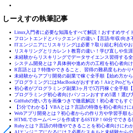
しーえすの執筆記事
Linux入門者に必要な知識をすべて解説！おすすめサイ
フロントエンドとバックエンドの違い【言語/年収/向き
ITエンジニアにリスキリングは必要？取り組む利点や
リスキリングとリカレント教育の違い！学び直しや生涯
未経験からリスキリングでデータサイエンス習得する全
システム開発とは？具体例や進め方の工程を初心者向け
R言語とは？特徴やできること、習得の難易度もわかり
未経験からアプリ開発の副業で稼ぐ全手順【始め方から
プログラミングにはMacBookがおすすめ！AirとPro
初心者がプログラミング副業3ヶ月で5万円稼ぐ全手順
プログラミング初心者向けパソコンおすすめ5選！選び
GitHubの使い方を画像つきで徹底解説！初心者でもす
【5分でわかる】VBAとは？言語の特徴を初心者向けに
Webアプリ開発とは？初心者からの作り方や学習手順
HTMLでホームページを作成する6STEP！60分ででき
Rubyとは？言語の特徴やできることを初心者向けにわ
AIエンジニアになるには？必要なスキルと未経験から