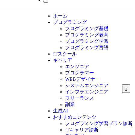
ホーム
プログラミング
プログラミング基礎
プログラミング教育
プログラミング学習
プログラミング言語
ITスクール
HTML
CSS
キャリア
C言語
エンジニア
C#
プログラマー
VBA
WEBデザイナー
Go言語
システムエンジニア
Kotlin
インフラエンジニア
Java
JavaScript
フリーランス
PHP
副業
Python
生成AI
SQL
おすすめコンテンツ
Swift
プログラミング学習プラン診断
Ruby
ITキャリア診断
その他言語