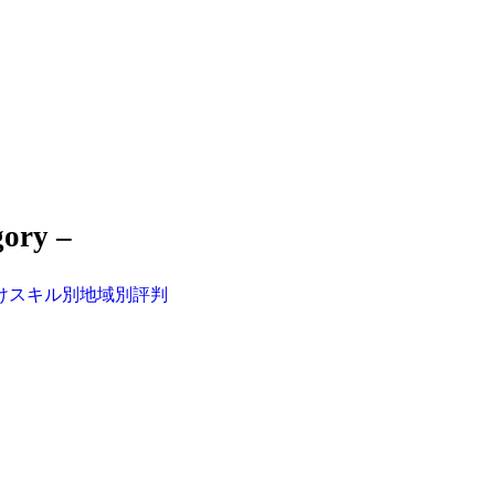
gory –
け
スキル別
地域別
評判