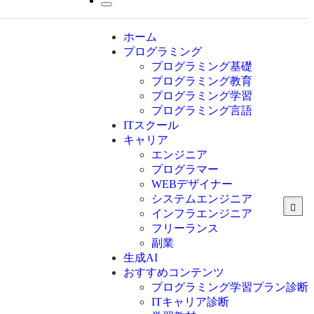
ホーム
プログラミング
プログラミング基礎
プログラミング教育
プログラミング学習
プログラミング言語
ITスクール
HTML
CSS
キャリア
C言語
エンジニア
C#
プログラマー
VBA
WEBデザイナー
Go言語
システムエンジニア
Kotlin
インフラエンジニア
Java
JavaScript
フリーランス
PHP
副業
Python
生成AI
SQL
おすすめコンテンツ
Swift
プログラミング学習プラン診断
Ruby
ITキャリア診断
その他言語