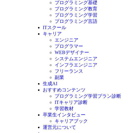
プログラミング基礎
プログラミング教育
プログラミング学習
プログラミング言語
ITスクール
HTML
CSS
キャリア
C言語
エンジニア
C#
プログラマー
VBA
WEBデザイナー
Go言語
システムエンジニア
Kotlin
インフラエンジニア
Java
JavaScript
フリーランス
PHP
副業
Python
生成AI
SQL
おすすめコンテンツ
Swift
プログラミング学習プラン診断
Ruby
ITキャリア診断
その他言語
学習教材
卒業生インタビュー
キャリアブック
運営元について