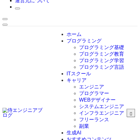
運営元について
ホーム
プログラミング
プログラミング基礎
プログラミング教育
プログラミング学習
プログラミング言語
ITスクール
HTML
CSS
キャリア
C言語
エンジニア
C#
プログラマー
VBA
WEBデザイナー
Go言語
システムエンジニア
Kotlin
インフラエンジニア
Java
JavaScript
フリーランス
PHP
副業
Python
生成AI
SQL
おすすめコンテンツ