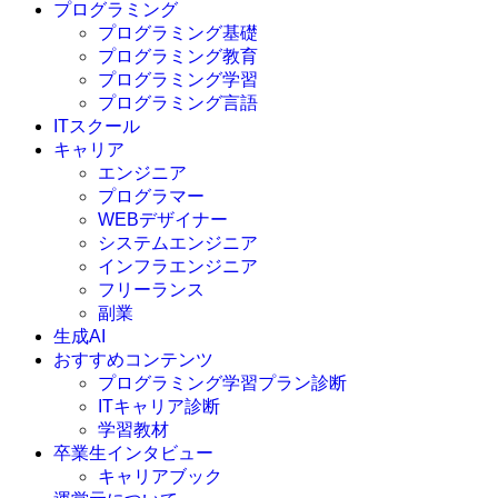
プログラミング
プログラミング基礎
プログラミング教育
プログラミング学習
プログラミング言語
ITスクール
HTML
CSS
キャリア
C言語
エンジニア
C#
プログラマー
VBA
WEBデザイナー
Go言語
システムエンジニア
Kotlin
インフラエンジニア
Java
JavaScript
フリーランス
PHP
副業
Python
生成AI
SQL
おすすめコンテンツ
Swift
プログラミング学習プラン診断
Ruby
ITキャリア診断
その他言語
学習教材
卒業生インタビュー
キャリアブック