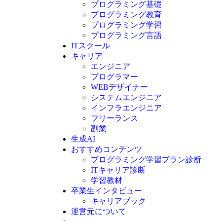
プログラミング基礎
プログラミング教育
プログラミング学習
プログラミング言語
ITスクール
HTML
CSS
キャリア
C言語
エンジニア
C#
プログラマー
VBA
WEBデザイナー
Go言語
システムエンジニア
Kotlin
インフラエンジニア
Java
JavaScript
フリーランス
PHP
副業
Python
生成AI
SQL
おすすめコンテンツ
Swift
プログラミング学習プラン診断
Ruby
ITキャリア診断
その他言語
学習教材
卒業生インタビュー
キャリアブック
運営元について