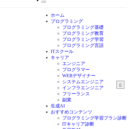
ホーム
プログラミング
プログラミング基礎
プログラミング教育
プログラミング学習
プログラミング言語
ITスクール
HTML
CSS
キャリア
C言語
エンジニア
C#
プログラマー
VBA
WEBデザイナー
Go言語
システムエンジニア
Kotlin
インフラエンジニア
Java
JavaScript
フリーランス
PHP
副業
Python
生成AI
SQL
おすすめコンテンツ
Swift
プログラミング学習プラン診断
Ruby
ITキャリア診断
その他言語