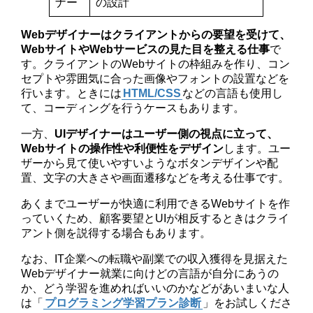
ナー
の設計
Webデザイナーはクライアントからの要望を受けて、
WebサイトやWebサービスの見た目を整える仕事
で
す。クライアントのWebサイトの枠組みを作り、コン
セプトや雰囲気に合った画像やフォントの設置などを
行います。ときには
HTML/CSS
などの言語も使用し
て、コーディングを行うケースもあります。
一方、
UIデザイナーはユーザー側の視点に立って、
Webサイトの操作性や利便性をデザイン
します。ユー
ザーから見て使いやすいようなボタンデザインや配
置、文字の大きさや画面遷移などを考える仕事です。
あくまでユーザーが快適に利用できるWebサイトを作
っていくため、顧客要望とUIが相反するときはクライ
アント側を説得する場合もあります。
なお、IT企業への転職や副業での収入獲得を見据えた
Webデザイナー就業に向けどの言語が自分にあうの
か、どう学習を進めればいいのかなどがあいまいな人
は「
プログラミング学習プラン診断
」をお試しくださ