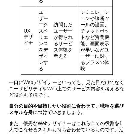
る
ユー
シミュレーシ
ザー
ョンや診断ツ
エク
訪問した
ールの設置、
UX
スペ
ユーザー
チャットボッ
デザ
リエ
が得られ
トなど質問機
イナ
ンス
るサービ
能、画面表示
ー
をデ
ス体験を
が早いなどユ
ザイ
考える
ーザーに対す
ンす
るプラスの体
る
験
一口にWebデザイナーといっても、見た目だけでなく
ユーザビリティやWeb上でのサービス内容を考えるな
ど役割も多様です。
自分の目的や目指したい役割に合わせて、職種を選び
スキルを身につけていき
ましょう。
また、優秀なWebデザイナーはこれら全ての役割を1
人でこなせるスキルも持ち合わせているものです。活