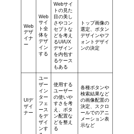
Webサイ
トの見た
Web
目の美し
サイ
さやコン
トップ画像の
Web
ト全
セプトな
選定、ボタン
デザ
体を
どを考え
デザインやフ
イナ
デザ
るUI/UX
ォントデザイ
ー
イン
デザイン
ンの決定
する
を内包す
るケース
もある
ユー
ザー
使用する
各種ボタンや
イン
ユーザー
検索結果など
ター
の使いや
UIデ
の画像配置の
フェ
すさを考
ザイ
決定、スクロ
ース
え、ボタ
ナー
ールでのアニ
をデ
ン配置な
メーション表
ザイ
どを整え
示など
ンす
る