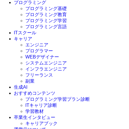
プログラミング
プログラミング基礎
プログラミング教育
プログラミング学習
プログラミング言語
ITスクール
HTML
CSS
キャリア
C言語
エンジニア
C#
プログラマー
VBA
WEBデザイナー
Go言語
システムエンジニア
Kotlin
インフラエンジニア
Java
JavaScript
フリーランス
PHP
副業
Python
生成AI
SQL
おすすめコンテンツ
Swift
プログラミング学習プラン診断
Ruby
ITキャリア診断
その他言語
学習教材
卒業生インタビュー
キャリアブック