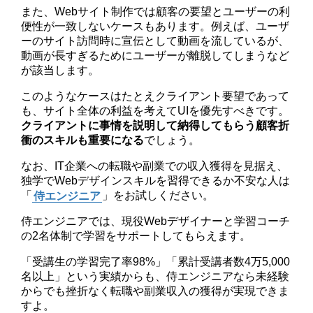
また、Webサイト制作では顧客の要望とユーザーの利
便性が一致しないケースもあります。例えば、ユーザ
ーのサイト訪問時に宣伝として動画を流しているが、
動画が長すぎるためにユーザーが離脱してしまうなど
が該当します。
このようなケースはたとえクライアント要望であって
も、サイト全体の利益を考えてUIを優先すべきです。
クライアントに事情を説明して納得してもらう顧客折
衝のスキルも重要になる
でしょう。
なお、IT企業への転職や副業での収入獲得を見据え、
独学でWebデザインスキルを習得できるか不安な人は
「
侍エンジニア
」をお試しください。
侍エンジニアでは、現役Webデザイナーと学習コーチ
の2名体制で学習をサポートしてもらえます。
「受講生の学習完了率98%」「累計受講者数4万5,000
名以上」という実績からも、侍エンジニアなら未経験
からでも挫折なく転職や副業収入の獲得が実現できま
すよ。