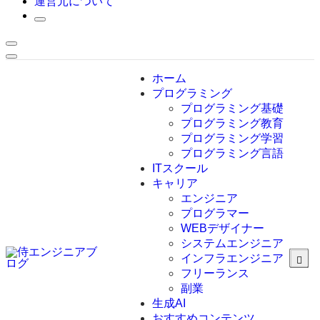
運営元について
ホーム
プログラミング
プログラミング基礎
プログラミング教育
プログラミング学習
プログラミング言語
ITスクール
HTML
CSS
キャリア
C言語
エンジニア
C#
プログラマー
VBA
WEBデザイナー
Go言語
システムエンジニア
Kotlin
インフラエンジニア
Java
JavaScript
フリーランス
PHP
副業
Python
生成AI
SQL
おすすめコンテンツ