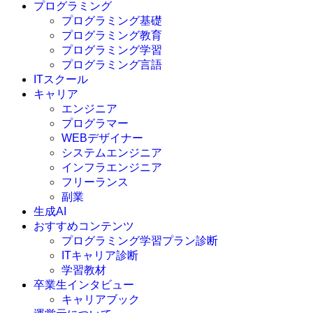
プログラミング
プログラミング基礎
プログラミング教育
プログラミング学習
プログラミング言語
ITスクール
HTML
CSS
キャリア
C言語
エンジニア
C#
プログラマー
VBA
WEBデザイナー
Go言語
システムエンジニア
Kotlin
インフラエンジニア
Java
JavaScript
フリーランス
PHP
副業
Python
生成AI
SQL
おすすめコンテンツ
Swift
プログラミング学習プラン診断
Ruby
ITキャリア診断
その他言語
学習教材
卒業生インタビュー
キャリアブック