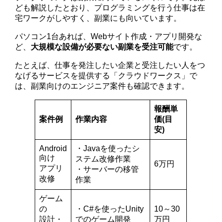
ども解説したとおり、プログラミングを行う仕事は在
宅ワークがしやすく、副業にも向いています。
パソコン1台あれば、Webサイト作成・アプリ開発な
ど、
大規模な設備が必要ない副業を受注可能
です。
たとえば、仕事を発注したい企業と受注したい人をつ
なげるサービスを提供する「クラウドワークス」で
は、副業向けのエンジニア案件も確認できます。
報酬単
案件例
作業内容
価(目
安)
Android
・Javaを使ったシ
向け
ステム改修作業
6万円
アプリ
・サーバーの移管
改修
作業
ゲーム
の
・C#を使ったUnity
10～30
設計・
でのゲーム開発
万円