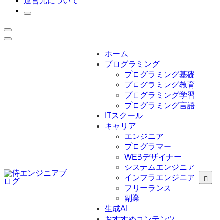
運営元について
ホーム
プログラミング
プログラミング基礎
プログラミング教育
プログラミング学習
プログラミング言語
ITスクール
HTML
CSS
キャリア
C言語
エンジニア
C#
プログラマー
VBA
WEBデザイナー
Go言語
システムエンジニア
Kotlin
インフラエンジニア
Java
JavaScript
フリーランス
PHP
副業
Python
生成AI
SQL
おすすめコンテンツ