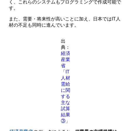
く、これらのシステムもプログラミングで作成可能で
す。
また、需要・将来性が高いことに加え、日本ではIT人
材の不足も同時に進んでいます。
出
典：
経済
産業
省
「IT
人材
需給
に関
する
主な
試算
結果
③」