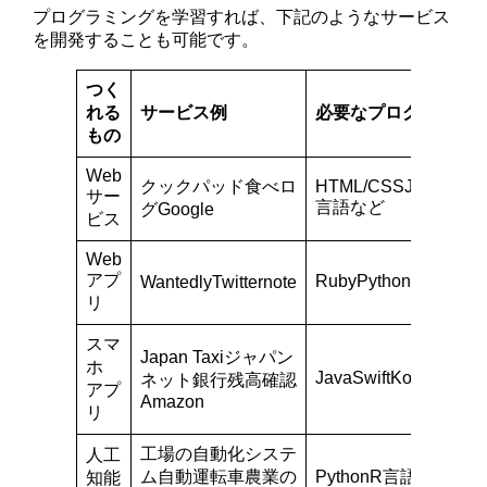
プログラミングを学習すれば、下記のようなサービス
を開発することも可能です。
つく
れる
サービス例
必要なプログラミン
もの
Web
クックパッド食べロ
HTML/CSSJavaScrip
サー
言語など
グGoogle
ビス
Web
アプ
RubyPythonJavaJav
WantedlyTwitternote
リ
スマ
Japan Taxiジャパン
ホ
JavaSwiftKotlinなど
ネット銀行残高確認
アプ
Amazon
リ
工場の自動化システ
人工
ム自動運転車農業の
PythonR言語など
知能