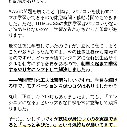
た記憶があります。
AWSの問題を解くこと自体は、パソコンを使わずス
マホ学習ができるので休憩時間・移動時間でもできま
した。ただ、HTML/CSSの実践学習はパソコンがない
と進められないので、学習が遅れがちだった印象があ
ります。
最初は夜に学習していたのですが、疲れて寝てしまう
ことが多々あったんですよ。今の仕事は昼から開始す
るのですが、どうせ今後エンジニアになれば生活サイ
クルを朝方にする必要があるので、
朝早く起きて学習
するやり方にシフトして解決しました
ね。
――時間管理の工夫は素晴らしいですね。学習を続け
る中で、モチベーションを保つコツはありましたか？
丸山：正直、キツい時もありましたよ。でも、「エン
ジニアになる」という大きな目標を常に意識して頑張
りました。
それに、少しずつですが
技術が身につくのを実感でき
ると「もっと学びたい」という気持ちが湧いてきて、