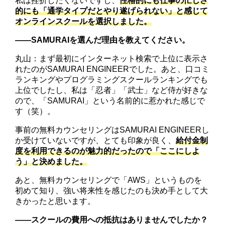
私は挫折したくないですし、
性格的にも仕事の忙しさ
的にも「通学タイプだとやり遂げられない」と感じて
オンラインスクールを選択しました。
――SAMURAIを選んだ理由を教えてください。
丸山：まず最初にインターネット検索で上位に表示さ
れたのがSAMURAI ENGINEERでした。あと、口コミ
ランキングやプログラミングスクールランキングでも
上位でしたし、私は「忍者」「武士」など侍が好きな
ので、「SAMURAI」という名前的に惹かれた感じで
す（笑）。
事前の無料カウンセリングはSAMURAI ENGINEERし
か受けていないですが、とても印象が良く、
給付金制
度を利用できるのが魅力的だったので「ここにしよ
う」と決めました。
あと、無料カウンセリングで「AWS」というものを
初めて知り、強い将来性を感じたのも決め手として大
きかったと思います。
――スクールの費用への抵抗はありませんでしたか？