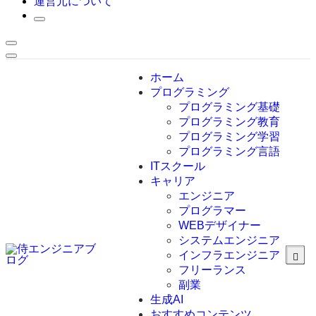
運営元について
ホーム
プログラミング
プログラミング基礎
プログラミング教育
プログラミング学習
プログラミング言語
ITスクール
HTML
CSS
キャリア
C言語
エンジニア
C#
プログラマー
VBA
WEBデザイナー
Go言語
システムエンジニア
Kotlin
インフラエンジニア
Java
JavaScript
フリーランス
PHP
副業
Python
生成AI
SQL
おすすめコンテンツ