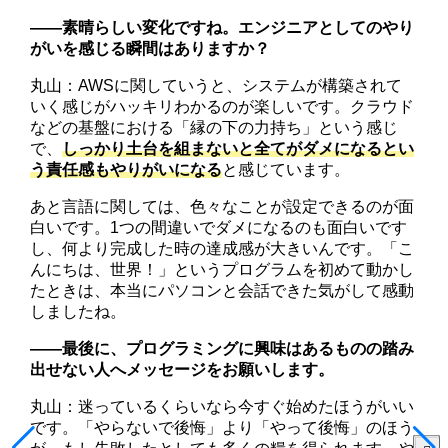
――素晴らしい変化ですね。エンジニアとしてのやり
がいを感じる瞬間はありますか？
丸山：AWSに関していうと、システムが構築されて
いく感じがハッキリわかるのが楽しいです。クラウド
などの基盤における「縁の下の力持ち」という感じ
で、
しっかり土台を組まないと全てがダメになるとい
う責任感もやりがいになる
と感じています。
あと言語に関しては、色々なことが設定できるのが面
白いです。1つの間違いでダメになるのも面白いです
し、何より完成した時の達成感が大きいんです。「こ
んにちは、世界！」というプログラムを初めて動かし
たときは、本当にパソコンと会話できた気がして感動
しましたね。
――最後に、プログラミングに興味はあるものの踏み
出せない人へメッセージをお願いします。
丸山：迷っているくらいなら今すぐ始めたほうがいい
です。「やらないで後悔」より「やって後悔」のほう