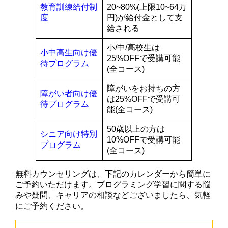
教育訓練給付制
20~80%(上限10~64万
度
円)が給付金として支
給される
小/中/高校生は
小中高生向け優
25%OFFで受講可能
待プログラム
(全コース)
障がいをお持ちの方
障がい者向け優
は25%OFFで受講可
待プログラム
能(全コース)
50歳以上の方は
シニア向け特別
10%OFFで受講可能
プログラム
(全コース)
無料カウンセリングは、下記のカレンダーから簡単に
ご予約いただけます。プログラミング学習に関する悩
みや疑問、キャリアの相談などございましたら、気軽
にご予約ください。