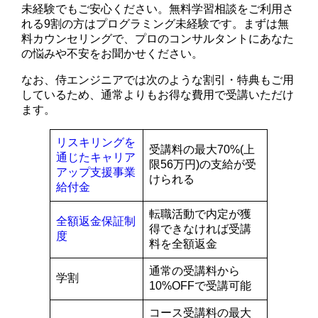
未経験でもご安心ください。無料学習相談をご利用さ
れる9割の方はプログラミング未経験です。まずは無
料カウンセリングで、プロのコンサルタントにあなた
の悩みや不安をお聞かせください。
なお、侍エンジニアでは次のような割引・特典もご用
しているため、通常よりもお得な費用で受講いただけ
ます。
リスキリングを
受講料の最大70%(上
通じたキャリア
限56万円)の支給が受
アップ支援事業
けられる
給付金
転職活動で内定が獲
全額返金保証制
得できなければ受講
度
料を全額返金
通常の受講料から
学割
10%OFFで受講可能
コース受講料の最大