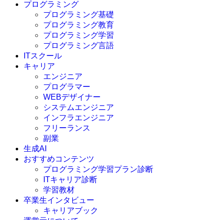
プログラミング
プログラミング基礎
プログラミング教育
プログラミング学習
プログラミング言語
ITスクール
HTML
CSS
キャリア
C言語
エンジニア
C#
プログラマー
VBA
WEBデザイナー
Go言語
システムエンジニア
Kotlin
インフラエンジニア
Java
JavaScript
フリーランス
PHP
副業
Python
生成AI
SQL
おすすめコンテンツ
Swift
プログラミング学習プラン診断
Ruby
ITキャリア診断
その他言語
学習教材
卒業生インタビュー
キャリアブック