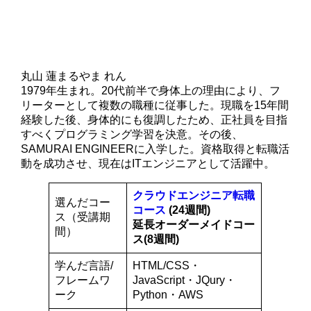
丸山 蓮
まるやま れん
1979年生まれ。20代前半で身体上の理由により、フ
リーターとして複数の職種に従事した。現職を15年間
経験した後、身体的にも復調したため、正社員を目指
すべくプログラミング学習を決意。その後、
SAMURAI ENGINEERに入学した。資格取得と転職活
動を成功させ、現在はITエンジニアとして活躍中。
クラウドエンジニア転職
選んだコー
コース
(24週間)
ス（受講期
延長オーダーメイドコー
間）
ス(8週間)
学んだ言語/
HTML/CSS・
フレームワ
JavaScript・JQury・
ーク
Python・AWS