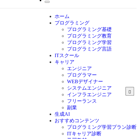
ホーム
プログラミング
プログラミング基礎
プログラミング教育
プログラミング学習
プログラミング言語
ITスクール
HTML
CSS
キャリア
C言語
エンジニア
C#
プログラマー
VBA
WEBデザイナー
Go言語
システムエンジニア
Kotlin
インフラエンジニア
Java
JavaScript
フリーランス
PHP
副業
Python
生成AI
SQL
おすすめコンテンツ
Swift
プログラミング学習プラン診断
Ruby
ITキャリア診断
その他言語