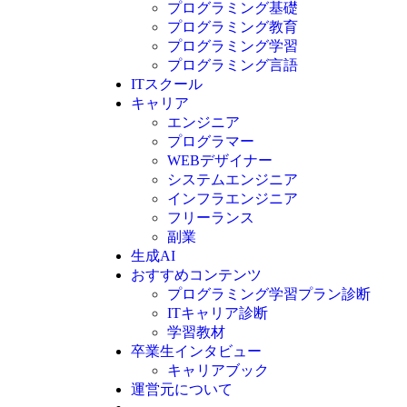
プログラミング基礎
プログラミング教育
プログラミング学習
プログラミング言語
ITスクール
HTML
CSS
キャリア
C言語
エンジニア
C#
プログラマー
VBA
WEBデザイナー
Go言語
システムエンジニア
Kotlin
インフラエンジニア
Java
JavaScript
フリーランス
PHP
副業
Python
生成AI
SQL
おすすめコンテンツ
Swift
プログラミング学習プラン診断
Ruby
ITキャリア診断
その他言語
学習教材
卒業生インタビュー
キャリアブック
運営元について