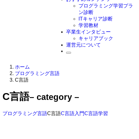
Swift
プログラミング学習プラ
Ruby
ン診断
その他言語
ITキャリア診断
学習教材
卒業生インタビュー
キャリアブック
運営元について
ホーム
プログラミング言語
C言語
C言語
– category –
プログラミング言語
C言語
C言語入門
C言語学習