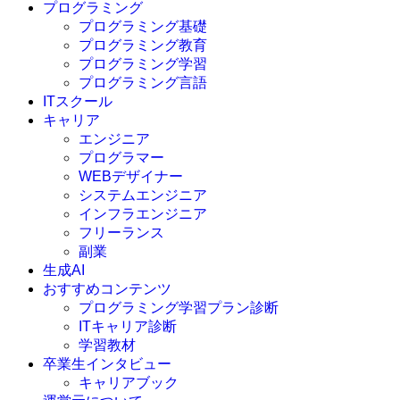
プログラミング
プログラミング基礎
プログラミング教育
プログラミング学習
プログラミング言語
ITスクール
HTML
CSS
キャリア
C言語
エンジニア
C#
プログラマー
VBA
WEBデザイナー
Go言語
システムエンジニア
Kotlin
インフラエンジニア
Java
JavaScript
フリーランス
PHP
副業
Python
生成AI
SQL
おすすめコンテンツ
Swift
プログラミング学習プラン診断
Ruby
ITキャリア診断
その他言語
学習教材
卒業生インタビュー
キャリアブック