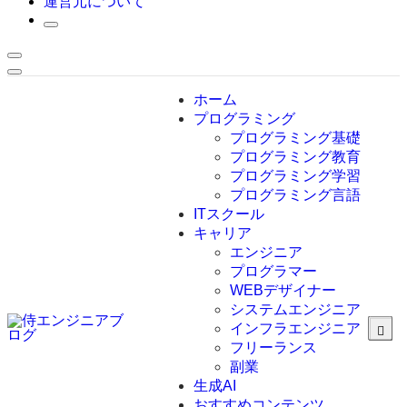
運営元について
ホーム
プログラミング
プログラミング基礎
プログラミング教育
プログラミング学習
プログラミング言語
ITスクール
HTML
CSS
キャリア
C言語
エンジニア
C#
プログラマー
VBA
WEBデザイナー
Go言語
システムエンジニア
Kotlin
インフラエンジニア
Java
JavaScript
フリーランス
PHP
副業
Python
生成AI
SQL
おすすめコンテンツ