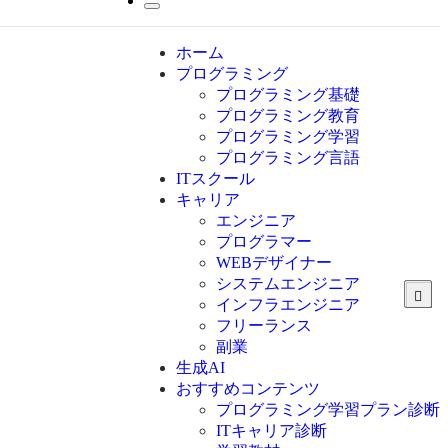
ホーム
プログラミング
プログラミング基礎
プログラミング教育
プログラミング学習
プログラミング言語
ITスクール
HTML
CSS
キャリア
C言語
エンジニア
C#
プログラマー
VBA
WEBデザイナー
Go言語
システムエンジニア
Kotlin
インフラエンジニア
Java
JavaScript
フリーランス
PHP
副業
Python
生成AI
SQL
おすすめコンテンツ
Swift
プログラミング学習プラン診断
Ruby
ITキャリア診断
その他言語