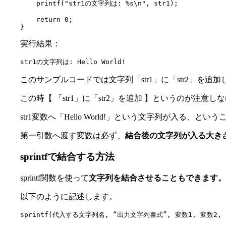
    printf("str1の文字列は: %s\n", str1);

    return 0;

}
実行結果：
str1の文字列は: Hello World!
このサンプルコードでは文字列「str1」に「str2」を追加
この時【 「str1」に「str2」を追加 】というのが注意
str1変数へ「Hello World!」という文字列が入る
第一引数へ渡す変数は必ず、
結合後の文字列が入る大き
sprintfで結合する方法
sprintf関数を使って
文字列を結合させることもできます。
以下のように記述します。
sprintf(代入する文字列名, “出力文字列書式”, 変数1, 変数2,