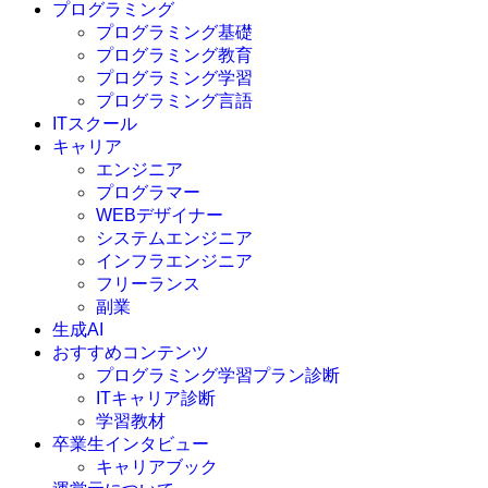
プログラミング
プログラミング基礎
プログラミング教育
プログラミング学習
プログラミング言語
ITスクール
HTML
CSS
キャリア
C言語
エンジニア
C#
プログラマー
VBA
WEBデザイナー
Go言語
システムエンジニア
Kotlin
インフラエンジニア
Java
JavaScript
フリーランス
PHP
副業
Python
生成AI
SQL
おすすめコンテンツ
Swift
プログラミング学習プラン診断
Ruby
ITキャリア診断
その他言語
学習教材
卒業生インタビュー
キャリアブック