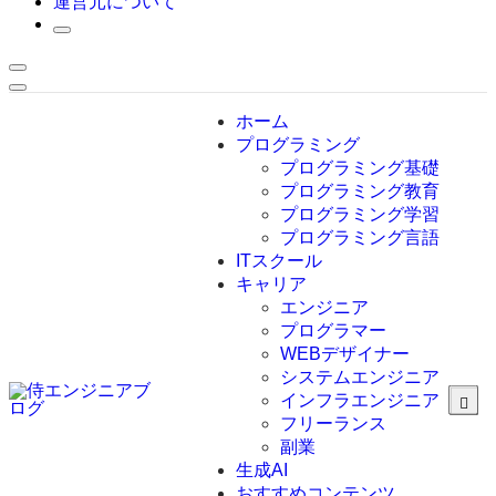
運営元について
ホーム
プログラミング
プログラミング基礎
プログラミング教育
プログラミング学習
プログラミング言語
ITスクール
HTML
CSS
キャリア
C言語
エンジニア
C#
プログラマー
VBA
WEBデザイナー
Go言語
システムエンジニア
Kotlin
インフラエンジニア
Java
JavaScript
フリーランス
PHP
副業
Python
生成AI
SQL
おすすめコンテンツ