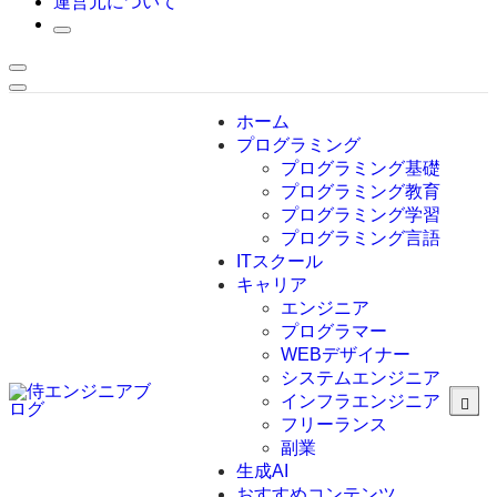
運営元について
ホーム
プログラミング
プログラミング基礎
プログラミング教育
プログラミング学習
プログラミング言語
ITスクール
HTML
CSS
キャリア
C言語
エンジニア
C#
プログラマー
VBA
WEBデザイナー
Go言語
システムエンジニア
Kotlin
インフラエンジニア
Java
JavaScript
フリーランス
PHP
副業
Python
生成AI
SQL
おすすめコンテンツ