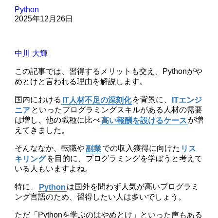
Python
2025年12月26日
中川 大輝
この記事では、習得するメリットも交え、Pythonがや
めとけと言われる理由を解説します。
国内における
IT人材不足の深刻化
を背景に、
ITエンジ
ニア
といったプログラミングスキルがある人材の需要
は増し、他の職種に比べ
高い報酬を設けるケース
が増
えてきました。
そんななか、転職や
副業
での収入獲得に向けた
リス
キリング
を目的に、プログラミングを学ぼうと考えて
いる人もいますよね。
特に、
Python
は国外を問わず人気が高いプログラミ
ング言語のため、習得したい人は多いでしょう。
ただ「Pythonを学ぶのはやめとけ」といった声もある