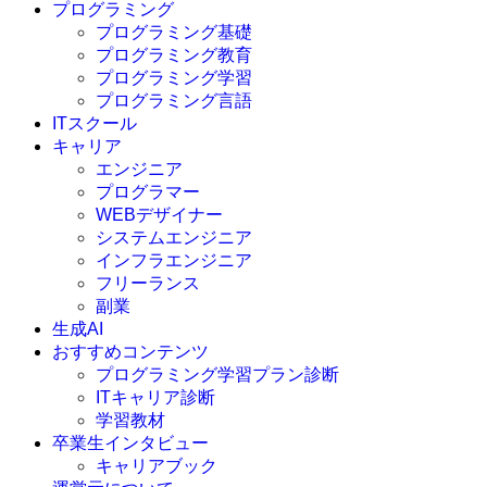
プログラミング
プログラミング基礎
プログラミング教育
プログラミング学習
プログラミング言語
ITスクール
HTML
CSS
キャリア
C言語
エンジニア
C#
プログラマー
VBA
WEBデザイナー
Go言語
システムエンジニア
Kotlin
インフラエンジニア
Java
JavaScript
フリーランス
PHP
副業
Python
生成AI
SQL
おすすめコンテンツ
Swift
プログラミング学習プラン診断
Ruby
ITキャリア診断
その他言語
学習教材
卒業生インタビュー
キャリアブック