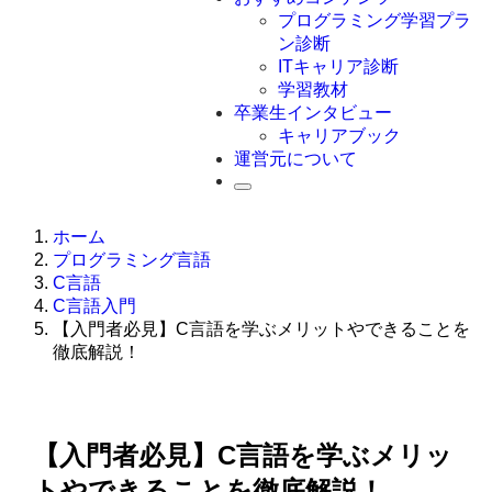
Swift
プログラミング学習プラ
Ruby
ン診断
その他言語
ITキャリア診断
学習教材
卒業生インタビュー
キャリアブック
運営元について
ホーム
プログラミング言語
C言語
C言語入門
【入門者必見】C言語を学ぶメリットやできることを
徹底解説！
【入門者必見】C言語を学ぶメリッ
トやできることを徹底解説！