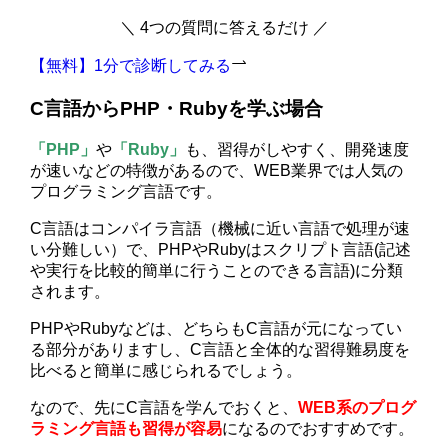
＼ 4つの質問に答えるだけ ／
【無料】1分で診断してみる
C言語からPHP・Rubyを学ぶ場合
「PHP」
や
「Ruby」
も、習得がしやすく、開発速度
が速いなどの特徴があるので、WEB業界では人気の
プログラミング言語です。
C言語はコンパイラ言語（機械に近い言語で処理が速
い分難しい）で、PHPやRubyはスクリプト言語(記述
や実行を比較的簡単に行うことのできる言語)に分類
されます。
PHPやRubyなどは、どちらもC言語が元になってい
る部分がありますし、C言語と全体的な習得難易度を
比べると簡単に感じられるでしょう。
なので、先にC言語を学んでおくと、
WEB系のプログ
ラミング言語も習得が容易
になるのでおすすめです。