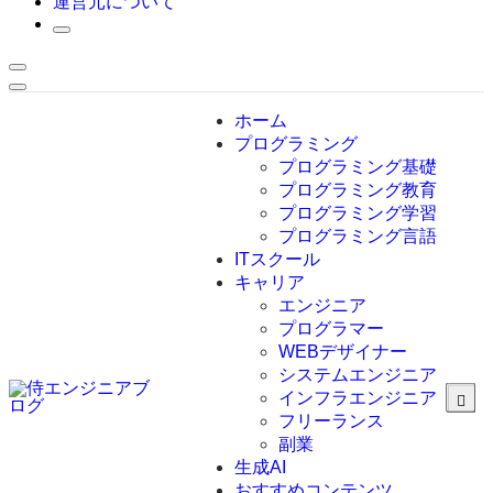
運営元について
ホーム
プログラミング
プログラミング基礎
プログラミング教育
プログラミング学習
プログラミング言語
ITスクール
HTML
CSS
キャリア
C言語
エンジニア
C#
プログラマー
VBA
WEBデザイナー
Go言語
システムエンジニア
Kotlin
インフラエンジニア
Java
JavaScript
フリーランス
PHP
副業
Python
生成AI
SQL
おすすめコンテンツ