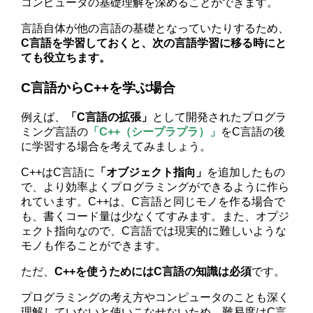
コンピュータの基礎理解を深めることができます。
言語自体が他の言語の基礎となっていたりするため、
C言語を学習しておくと、次の言語学習に移る時にと
ても役立ちます。
C言語からC++を学ぶ場合
例えば、
「C言語の拡張」
として開発されたプログラ
ミング言語の
「C++（シープラプラ）」
をC言語の後
に学習する場合を考えてみましょう。
C++はC言語に
「オブジェクト指向」
を追加したもの
で、より効率よくプログラミングができるように作ら
れています。C++は、C言語と同じモノを作る場合で
も、書くコード量は少なくてすみます。また、オプジ
ェクト指向なので、C言語では現実的に難しいような
モノも作ることができます。
ただ、
C++を使うためにはC言語の知識は必須
です。
プログラミングの考え方やコンピュータのことも深く
理解していないと使いこなせないため、難易度はC言