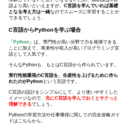
語より高いといえますが、
C言語を学んでいれば基礎
となる考え方は一緒
なのでスムーズに学習することが
できるでしょう。
C言語からPythonを学ぶ場合
「Python」
は、専門性が高い分野で力を発揮できる
ことに加えて、将来性や収入が高いプログラミング言
語として人気です。
そんなPythonも、もとはC言語から作られています。
実行性能重視のC言語を、生産性を上げるために作ら
れたのがPython
という言語です。
C言語の設計をシンプルにして、より使いやすくした
イメージなので、
先にC言語を学んでおくとサクっと
理解できる
でしょう。
Pythonの学習方法や仕事獲得に関しての完全攻略ガイ
ドはこちらから。