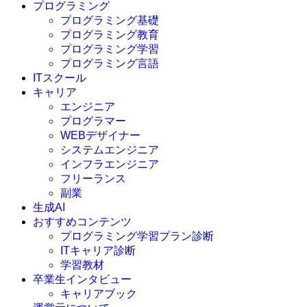
プログラミング
プログラミング基礎
プログラミング教育
プログラミング学習
プログラミング言語
ITスクール
HTML
CSS
キャリア
C言語
エンジニア
C#
プログラマー
VBA
WEBデザイナー
Go言語
システムエンジニア
Kotlin
インフラエンジニア
Java
JavaScript
フリーランス
PHP
副業
Python
生成AI
SQL
おすすめコンテンツ
Swift
プログラミング学習プラン診断
Ruby
ITキャリア診断
その他言語
学習教材
卒業生インタビュー
キャリアブック