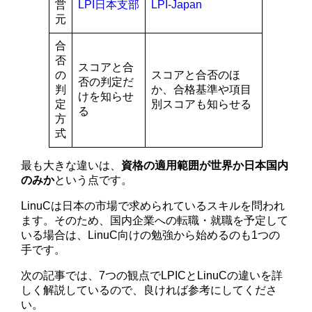
営
LPI日本支部
LPI-Japan
元
合
否
スコアと合
の
スコアと合否のほ
否の判定だ
判
か、合格基準や項目
けを知らせ
定
別スコアも知らせる
る
方
式
最も大きな違いは、
資格の適用範囲が世界か日本国内
のみか
という点です。
LinuCは日本の市場で求められているスキルを問われ
ます。そのため、国内企業への転職・就職を予定して
いる場合は、LinuC向けの勉強から始めるのも1つの
手です。
次の記事では、7つの観点でLPICとLinuCの違いを詳
しく解説しているので、良ければ参考にしてくださ
い。