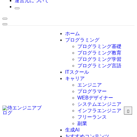
運営元について
ホーム
プログラミング
プログラミング基礎
プログラミング教育
プログラミング学習
プログラミング言語
ITスクール
HTML
CSS
キャリア
C言語
エンジニア
C#
プログラマー
VBA
WEBデザイナー
Go言語
システムエンジニア
Kotlin
インフラエンジニア
Java
JavaScript
フリーランス
PHP
副業
Python
生成AI
SQL
おすすめコンテンツ