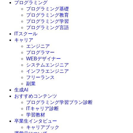
プログラミング
プログラミング基礎
プログラミング教育
プログラミング学習
プログラミング言語
ITスクール
HTML
CSS
キャリア
C言語
エンジニア
C#
プログラマー
VBA
WEBデザイナー
Go言語
システムエンジニア
Kotlin
インフラエンジニア
Java
JavaScript
フリーランス
PHP
副業
Python
生成AI
SQL
おすすめコンテンツ
Swift
プログラミング学習プラン診断
Ruby
ITキャリア診断
その他言語
学習教材
卒業生インタビュー
キャリアブック