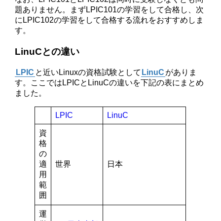
題ありません。まずLPIC101の学習をして合格し、次
にLPIC102の学習をして合格する流れをおすすめしま
す。
LinuCとの違い
LPIC
と近いLinuxの資格試験として
LinuC
がありま
す。ここではLPICとLinuCの違いを下記の表にまとめ
ました。
LPIC
LinuC
資
格
の
適
世界
日本
用
範
囲
運