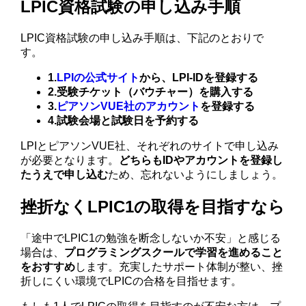
LPIC資格試験の申し込み手順
LPIC資格試験の申し込み手順は、下記のとおりで
す。
1.
LPIの公式サイト
から、LPI-IDを登録する
2.受験チケット（バウチャー）を購入する
3.
ピアソンVUE社のアカウント
を登録する
4.試験会場と試験日を予約する
LPIとピアソンVUE社、それぞれのサイトで申し込み
が必要となります。
どちらもIDやアカウントを登録し
たうえで申し込む
ため、忘れないようにしましょう。
挫折なくLPIC1の取得を目指すなら
「途中でLPIC1の勉強を断念しないか不安」と感じる
場合は、
プログラミングスクールで学習を進めること
をおすすめ
します。充実したサポート体制が整い、挫
折しにくい環境でLPICの合格を目指せます。