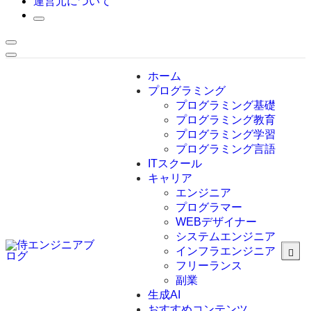
運営元について
ホーム
プログラミング
プログラミング基礎
プログラミング教育
プログラミング学習
プログラミング言語
ITスクール
HTML
CSS
キャリア
C言語
エンジニア
C#
プログラマー
VBA
WEBデザイナー
Go言語
システムエンジニア
Kotlin
インフラエンジニア
Java
JavaScript
フリーランス
PHP
副業
Python
生成AI
SQL
おすすめコンテンツ