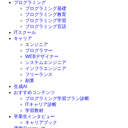
プログラミング
プログラミング基礎
プログラミング教育
プログラミング学習
プログラミング言語
ITスクール
HTML
CSS
キャリア
C言語
エンジニア
C#
プログラマー
VBA
WEBデザイナー
Go言語
システムエンジニア
Kotlin
インフラエンジニア
Java
JavaScript
フリーランス
PHP
副業
Python
生成AI
SQL
おすすめコンテンツ
Swift
プログラミング学習プラン診断
Ruby
ITキャリア診断
その他言語
学習教材
卒業生インタビュー
キャリアブック