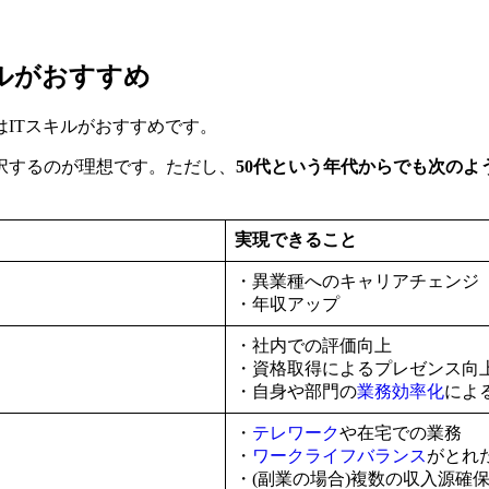
キルがおすすめ
はITスキルがおすすめです。
択するのが理想です。ただし、
50代という年代からでも次のよ
実現できること
・異業種へのキャリアチェンジ
・年収アップ
・社内での評価向上
・資格取得によるプレゼンス向
・自身や部門の
業務効率化
によ
・
テレワーク
や在宅での業務
・
ワークライフバランス
がとれ
・(副業の場合)複数の収入源確