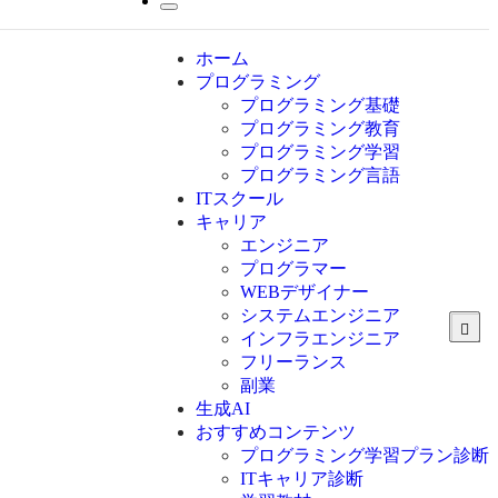
ホーム
プログラミング
プログラミング基礎
プログラミング教育
プログラミング学習
プログラミング言語
ITスクール
HTML
CSS
キャリア
C言語
エンジニア
C#
プログラマー
VBA
WEBデザイナー
Go言語
システムエンジニア
Kotlin
インフラエンジニア
Java
JavaScript
フリーランス
PHP
副業
Python
生成AI
SQL
おすすめコンテンツ
Swift
プログラミング学習プラン診断
Ruby
ITキャリア診断
その他言語