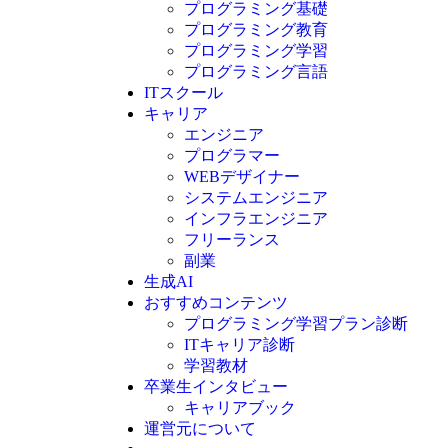
プログラミング基礎
プログラミング教育
プログラミング学習
プログラミング言語
ITスクール
HTML
CSS
キャリア
C言語
エンジニア
C#
プログラマー
VBA
WEBデザイナー
Go言語
システムエンジニア
Kotlin
インフラエンジニア
Java
JavaScript
フリーランス
PHP
副業
Python
生成AI
SQL
おすすめコンテンツ
Swift
プログラミング学習プラン診断
Ruby
ITキャリア診断
その他言語
学習教材
卒業生インタビュー
キャリアブック
運営元について