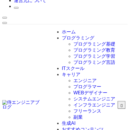
運営元について
ホーム
プログラミング
プログラミング基礎
プログラミング教育
プログラミング学習
プログラミング言語
ITスクール
HTML
CSS
キャリア
C言語
エンジニア
C#
プログラマー
VBA
WEBデザイナー
Go言語
システムエンジニア
Kotlin
インフラエンジニア
Java
JavaScript
フリーランス
PHP
副業
Python
生成AI
SQL
おすすめコンテンツ