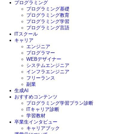
プログラミング
プログラミング基礎
プログラミング教育
プログラミング学習
プログラミング言語
ITスクール
HTML
CSS
キャリア
C言語
エンジニア
C#
プログラマー
VBA
WEBデザイナー
Go言語
システムエンジニア
Kotlin
インフラエンジニア
Java
JavaScript
フリーランス
PHP
副業
Python
生成AI
SQL
おすすめコンテンツ
Swift
プログラミング学習プラン診断
Ruby
ITキャリア診断
その他言語
学習教材
卒業生インタビュー
キャリアブック