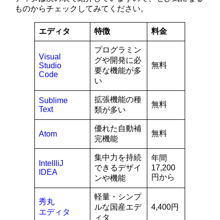
ものからチェックしてみてください。
エディタ
特徴
料金
プログラミン
Visual
グや開発に必
無料
Studio
要な機能が多
Code
い
拡張機能の種
Sublime
無料
Text
類が多い
優れた自動補
無料
Atom
完機能
集中力を持続
年間
IntellliJ
できるデザイ
17,200
IDEA
円から
ンや機能
軽量・シンプ
秀丸
ルな国産エデ
4,400円
エディタ
ィタ