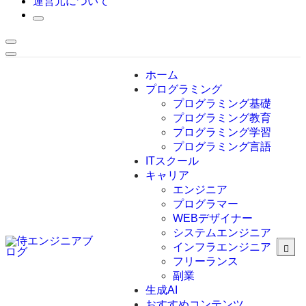
運営元について
ホーム
プログラミング
プログラミング基礎
プログラミング教育
プログラミング学習
プログラミング言語
ITスクール
HTML
CSS
キャリア
C言語
エンジニア
C#
プログラマー
VBA
WEBデザイナー
Go言語
システムエンジニア
Kotlin
インフラエンジニア
Java
JavaScript
フリーランス
PHP
副業
Python
生成AI
SQL
おすすめコンテンツ