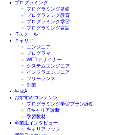
プログラミング
プログラミング基礎
プログラミング教育
プログラミング学習
プログラミング言語
ITスクール
HTML
CSS
キャリア
C言語
エンジニア
C#
プログラマー
VBA
WEBデザイナー
Go言語
システムエンジニア
Kotlin
インフラエンジニア
Java
JavaScript
フリーランス
PHP
副業
Python
生成AI
SQL
おすすめコンテンツ
Swift
プログラミング学習プラン診断
Ruby
ITキャリア診断
その他言語
学習教材
卒業生インタビュー
キャリアブック