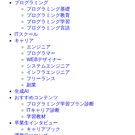
プログラミング
プログラミング基礎
プログラミング教育
プログラミング学習
プログラミング言語
ITスクール
HTML
CSS
キャリア
C言語
エンジニア
C#
プログラマー
VBA
WEBデザイナー
Go言語
システムエンジニア
Kotlin
インフラエンジニア
Java
JavaScript
フリーランス
PHP
副業
Python
生成AI
SQL
おすすめコンテンツ
Swift
プログラミング学習プラン診断
Ruby
ITキャリア診断
その他言語
学習教材
卒業生インタビュー
キャリアブック