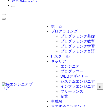
運営元について
ホーム
プログラミング
プログラミング基礎
プログラミング教育
プログラミング学習
プログラミング言語
ITスクール
HTML
CSS
キャリア
C言語
エンジニア
C#
プログラマー
VBA
WEBデザイナー
Go言語
システムエンジニア
Kotlin
インフラエンジニア
Java
JavaScript
フリーランス
PHP
副業
Python
生成AI
SQL
おすすめコンテンツ