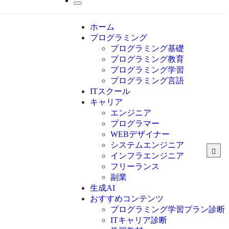
ホーム
プログラミング
プログラミング基礎
プログラミング教育
プログラミング学習
プログラミング言語
ITスクール
HTML
CSS
キャリア
C言語
エンジニア
C#
プログラマー
VBA
WEBデザイナー
Go言語
システムエンジニア
Kotlin
インフラエンジニア
Java
JavaScript
フリーランス
PHP
副業
Python
生成AI
SQL
おすすめコンテンツ
Swift
プログラミング学習プラン診断
Ruby
ITキャリア診断
その他言語