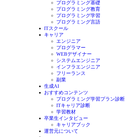
プログラミング基礎
プログラミング教育
プログラミング学習
プログラミング言語
ITスクール
HTML
CSS
キャリア
C言語
エンジニア
C#
プログラマー
VBA
WEBデザイナー
Go言語
システムエンジニア
Kotlin
インフラエンジニア
Java
JavaScript
フリーランス
PHP
副業
Python
生成AI
SQL
おすすめコンテンツ
Swift
プログラミング学習プラン診断
Ruby
ITキャリア診断
その他言語
学習教材
卒業生インタビュー
キャリアブック
運営元について