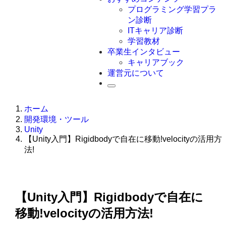
Swift
プログラミング学習プラ
Ruby
ン診断
その他言語
ITキャリア診断
学習教材
卒業生インタビュー
キャリアブック
運営元について
ホーム
開発環境・ツール
Unity
【Unity入門】Rigidbodyで自在に移動!velocityの活用方
法!
【Unity入門】Rigidbodyで自在に
移動!velocityの活用方法!