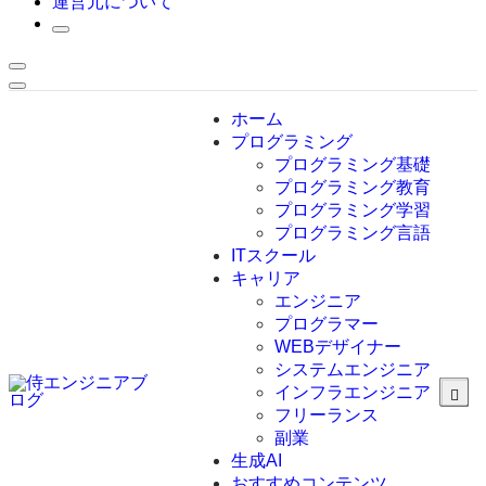
運営元について
ホーム
プログラミング
プログラミング基礎
プログラミング教育
プログラミング学習
プログラミング言語
ITスクール
HTML
CSS
キャリア
C言語
エンジニア
C#
プログラマー
VBA
WEBデザイナー
Go言語
システムエンジニア
Kotlin
インフラエンジニア
Java
JavaScript
フリーランス
PHP
副業
Python
生成AI
SQL
おすすめコンテンツ