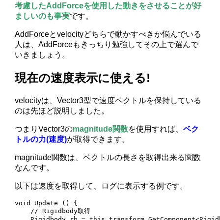
考慮したAddForceを使用した動きをさせることが好
ましいのも事実
です。
AddForceとvelocityどちらで動かすべきか悩んでいる
人は、AddForceもきっちり勉強してその上で選んで
いきましょう。
現在の速度表示に使える!
velocityは、Vector3型で速度ベクトルを保持している
のは先ほど説明しました。
つまりVector3の
magnitude関数
を使用すれば、
ベク
トルの力(速度)
が取得できます。
magnitude関数は、ベクトルの長さを取得出来る関数
なんです。
以下は速度を取得して、ログに表示する例です。
void Update () {

    // Rigidbody取得

    Rigidbody rb = this.transform.GetComponent<Rigidb