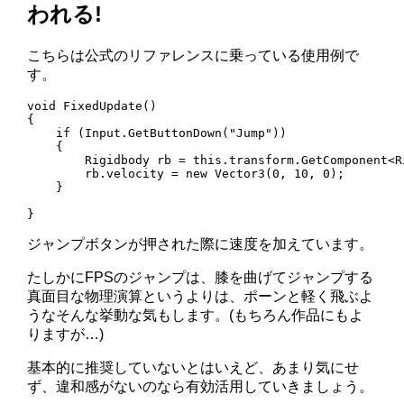
われる!
こちらは公式のリファレンスに乗っている使用例で
す。
void FixedUpdate()

{

    if (Input.GetButtonDown("Jump"))

    {

        Rigidbody rb = this.transform.GetComponent<Ri
        rb.velocity = new Vector3(0, 10, 0);

    }

}
ジャンプボタンが押された際に速度を加えています。
たしかにFPSのジャンプは、膝を曲げてジャンプする
真面目な物理演算というよりは、ポーンと軽く飛ぶよ
うなそんな挙動な気もします。(もちろん作品にもよ
りますが…)
基本的に推奨していないとはいえど、あまり気にせ
ず、違和感がないのなら有効活用していきましょう。