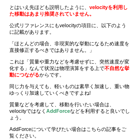
とはいえ先ほども説明したように、
velocityを利用し
た移動はあまり推奨されていません。
公式リファレンスにもvelocityの項目に、以下のよう
に記載があります。
「ほとんどの場合、非現実的な挙動になるため速度を
直接修正するべきではありません。」
これは「質量や重力などを考慮せずに、突然速度が変
化する」なんて状況は物理演算をする上で
不自然な挙
動につながる
からです。
同じ力を与えても、軽いものは素早く加速し、重い物
ゆっくり加速していくべきですよね!
質量などを考慮して、移動を行いたい場合は、
velocityではなく
AddForce
などを利用すると良いでし
ょう。
AddForceについて学びたい場合はこちらの記事をご
覧ください。