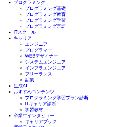
プログラミング
プログラミング基礎
プログラミング教育
プログラミング学習
プログラミング言語
ITスクール
HTML
CSS
キャリア
C言語
エンジニア
C#
プログラマー
VBA
WEBデザイナー
Go言語
システムエンジニア
Kotlin
インフラエンジニア
Java
JavaScript
フリーランス
PHP
副業
Python
生成AI
SQL
おすすめコンテンツ
Swift
プログラミング学習プラン診断
Ruby
ITキャリア診断
その他言語
学習教材
卒業生インタビュー
キャリアブック