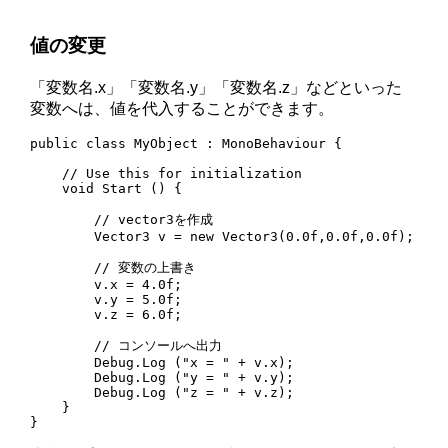
値の変更
「変数名.x」「変数名.y」「変数名.z」などといった
変数へは、値を代入することができます。
public class MyObject : MonoBehaviour {

    // Use this for initialization

    void Start () {

        // vector3を作成

        Vector3 v = new Vector3(0.0f,0.0f,0.0f);

        // 変数の上書き

        v.x = 4.0f;

        v.y = 5.0f;

        v.z = 6.0f;

        // コンソールへ出力

        Debug.Log ("x = " + v.x);

        Debug.Log ("y = " + v.y);

        Debug.Log ("z = " + v.z);

    }

}