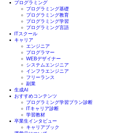
プログラミング
プログラミング基礎
プログラミング教育
プログラミング学習
プログラミング言語
ITスクール
HTML
CSS
キャリア
C言語
エンジニア
C#
プログラマー
VBA
WEBデザイナー
Go言語
システムエンジニア
Kotlin
インフラエンジニア
Java
JavaScript
フリーランス
PHP
副業
Python
生成AI
SQL
おすすめコンテンツ
Swift
プログラミング学習プラン診断
Ruby
ITキャリア診断
その他言語
学習教材
卒業生インタビュー
キャリアブック