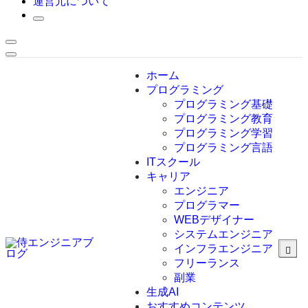
運営元について
ホーム
プログラミング
プログラミング基礎
プログラミング教育
プログラミング学習
プログラミング言語
ITスクール
HTML
CSS
キャリア
C言語
エンジニア
C#
プログラマー
VBA
WEBデザイナー
Go言語
システムエンジニア
Kotlin
インフラエンジニア
Java
JavaScript
フリーランス
PHP
副業
Python
生成AI
SQL
おすすめコンテンツ