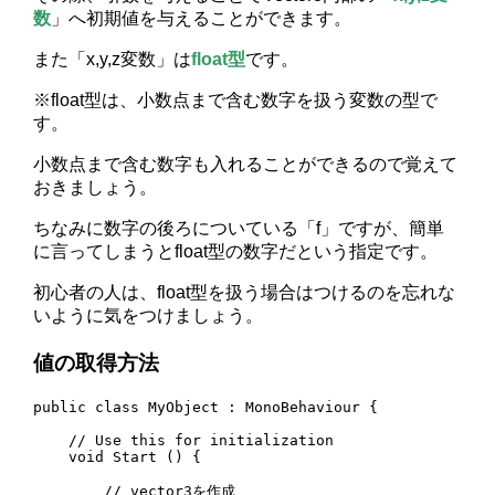
数
」へ初期値を与えることができます。
また「x,y,z変数」は
float型
です。
※float型は、小数点まで含む数字を扱う変数の型で
す。
小数点まで含む数字も入れることができるので覚えて
おきましょう。
ちなみに数字の後ろについている「f」ですが、簡単
に言ってしまうとfloat型の数字だという指定です。
初心者の人は、float型を扱う場合はつけるのを忘れな
いように気をつけましょう。
値の取得方法
public class MyObject : MonoBehaviour {

    // Use this for initialization

    void Start () {

        // vector3を作成
