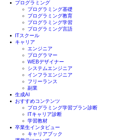
プログラミング
プログラミング基礎
プログラミング教育
プログラミング学習
プログラミング言語
ITスクール
HTML
CSS
キャリア
C言語
エンジニア
C#
プログラマー
VBA
WEBデザイナー
Go言語
システムエンジニア
Kotlin
インフラエンジニア
Java
JavaScript
フリーランス
PHP
副業
Python
生成AI
SQL
おすすめコンテンツ
Swift
プログラミング学習プラン診断
Ruby
ITキャリア診断
その他言語
学習教材
卒業生インタビュー
キャリアブック