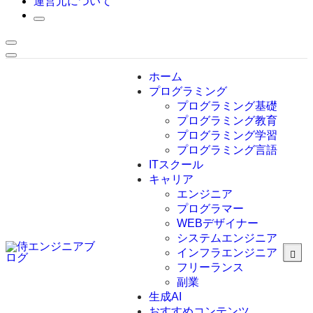
運営元について
ホーム
プログラミング
プログラミング基礎
プログラミング教育
プログラミング学習
プログラミング言語
ITスクール
HTML
CSS
キャリア
C言語
エンジニア
C#
プログラマー
VBA
WEBデザイナー
Go言語
システムエンジニア
Kotlin
インフラエンジニア
Java
JavaScript
フリーランス
PHP
副業
Python
生成AI
SQL
おすすめコンテンツ