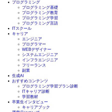
プログラミング
プログラミング基礎
プログラミング教育
プログラミング学習
プログラミング言語
ITスクール
HTML
CSS
キャリア
C言語
エンジニア
C#
プログラマー
VBA
WEBデザイナー
Go言語
システムエンジニア
Kotlin
インフラエンジニア
Java
JavaScript
フリーランス
PHP
副業
Python
生成AI
SQL
おすすめコンテンツ
Swift
プログラミング学習プラン診断
Ruby
ITキャリア診断
その他言語
学習教材
卒業生インタビュー
キャリアブック