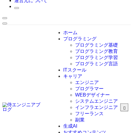
運営元について
ホーム
プログラミング
プログラミング基礎
プログラミング教育
プログラミング学習
プログラミング言語
ITスクール
HTML
CSS
キャリア
C言語
エンジニア
C#
プログラマー
VBA
WEBデザイナー
Go言語
システムエンジニア
Kotlin
インフラエンジニア
Java
JavaScript
フリーランス
PHP
副業
Python
生成AI
SQL
おすすめコンテンツ