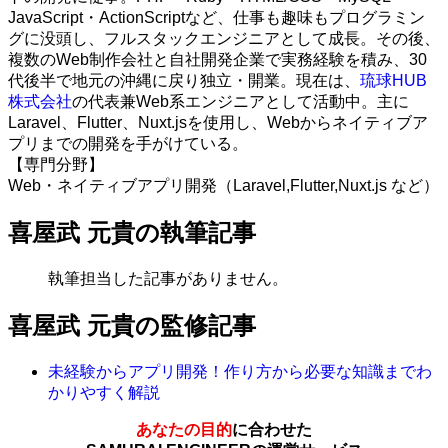
JavaScript・ActionScriptなど、仕事も趣味もプログラミン
グに没頭し、フルスタックエンジニアとして成長。その後、
複数のWeb制作会社と自社開発企業で実務経験を積み、30
代後半で地元の沖縄に戻り独立・開業。現在は、
琉球HUB
株式会社
の代表兼Web系エンジニアとして活動中。主に
Laravel、Flutter、Nuxt.jsを使用し、Webからネイティブア
プリまでの開発を手がけている。
【専門分野】
Web・ネイティブアプリ開発（Laravel,Flutter,Nuxt.js など）
喜屋武 元貴の執筆記事
執筆担当した記事がありません。
喜屋武 元貴の監修記事
未経験からアプリ開発！作り方から必要な知識までわ
かりやすく解説
あなたの目的
に合わせた