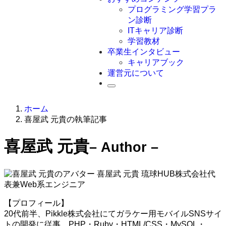
Swift
プログラミング学習プラ
Ruby
ン診断
その他言語
ITキャリア診断
学習教材
卒業生インタビュー
キャリアブック
運営元について
ホーム
喜屋武 元貴の執筆記事
喜屋武 元貴
– Author –
喜屋武 元貴
琉球HUB株式会社代
表兼Web系エンジニア
【プロフィール】
20代前半、Pikkle株式会社にてガラケー用モバイルSNSサイ
トの開発に従事。PHP・Ruby・HTML/CSS・MySQL・