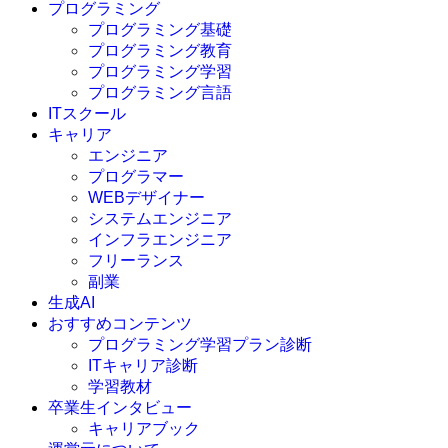
プログラミング
プログラミング基礎
プログラミング教育
プログラミング学習
プログラミング言語
ITスクール
HTML
CSS
キャリア
C言語
エンジニア
C#
プログラマー
VBA
WEBデザイナー
Go言語
システムエンジニア
Kotlin
インフラエンジニア
Java
JavaScript
フリーランス
PHP
副業
Python
生成AI
SQL
おすすめコンテンツ
Swift
プログラミング学習プラン診断
Ruby
ITキャリア診断
その他言語
学習教材
卒業生インタビュー
キャリアブック