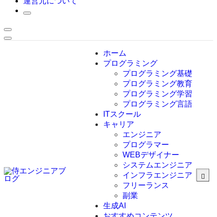
運営元について
ホーム
プログラミング
プログラミング基礎
プログラミング教育
プログラミング学習
プログラミング言語
ITスクール
HTML
CSS
キャリア
C言語
エンジニア
C#
プログラマー
VBA
WEBデザイナー
Go言語
システムエンジニア
Kotlin
インフラエンジニア
Java
JavaScript
フリーランス
PHP
副業
Python
生成AI
SQL
おすすめコンテンツ