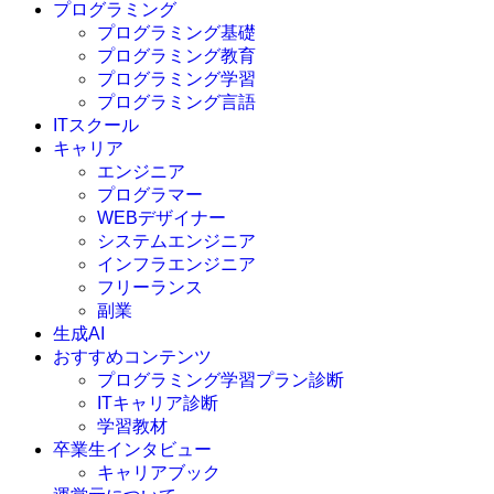
プログラミング
プログラミング基礎
プログラミング教育
プログラミング学習
プログラミング言語
ITスクール
HTML
CSS
キャリア
C言語
エンジニア
C#
プログラマー
VBA
WEBデザイナー
Go言語
システムエンジニア
Kotlin
インフラエンジニア
Java
JavaScript
フリーランス
PHP
副業
Python
生成AI
SQL
おすすめコンテンツ
Swift
プログラミング学習プラン診断
Ruby
ITキャリア診断
その他言語
学習教材
卒業生インタビュー
キャリアブック