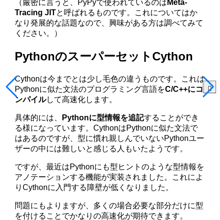
（厳密に言うと、PyPyで使われているのは
Meta-
Tracing JIT
と呼ばれるものです。これについてはか
なり発展的な話題なので、興味がある方は調べてみて
ください。）
PythonのスーパーセットCython
Cythonは今までとは少し毛色の違うものです。これは
Pythonに似た文法のプログラミング言語を
C/C++にコ
ンパイル
して高速化します。
具体的には、
Pythonに型情報を追記
することができ
る様になっています。CythonはPythonに似た文法で
はあるのですが、型に慣れ親しんでいないPythonユー
ザーの中には難しいと感じる人もいたようです。
ですが、最近はPythonにも型ヒントのような型情報を
アノテーションする機能が実装されました。これによ
りCythonに入門する障壁が低くなりました。
問題にもよりますが、多くの場合必要な部分だけに型
を付けることでかなりの高速化が期待できます。