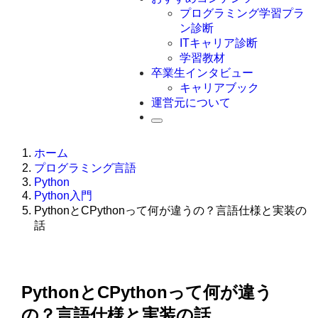
Swift
プログラミング学習プラ
Ruby
ン診断
その他言語
ITキャリア診断
学習教材
卒業生インタビュー
キャリアブック
運営元について
ホーム
プログラミング言語
Python
Python入門
PythonとCPythonって何が違うの？言語仕様と実装の
話
PythonとCPythonって何が違う
の？言語仕様と実装の話