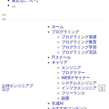
運営元について
ホーム
プログラミング
プログラミング基礎
プログラミング教育
プログラミング学習
プログラミング言語
ITスクール
HTML
CSS
キャリア
C言語
エンジニア
C#
プログラマー
VBA
WEBデザイナー
Go言語
システムエンジニア
Kotlin
インフラエンジニア
Java
JavaScript
フリーランス
PHP
副業
Python
生成AI
SQL
おすすめコンテンツ