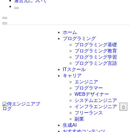
運営元について
ホーム
プログラミング
プログラミング基礎
プログラミング教育
プログラミング学習
プログラミング言語
ITスクール
HTML
CSS
キャリア
C言語
エンジニア
C#
プログラマー
VBA
WEBデザイナー
Go言語
システムエンジニア
Kotlin
インフラエンジニア
Java
JavaScript
フリーランス
PHP
副業
Python
生成AI
SQL
おすすめコンテンツ