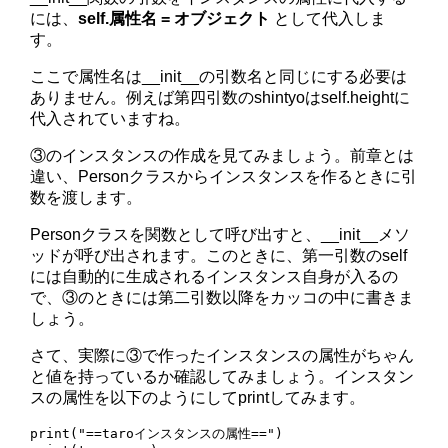
には、
self.属性名 = オブジェクト
として代入しま
す。
ここで属性名は__init__の引数名と同じにする必要は
ありません。例えば第四引数のshintyoはself.heightに
代入されていますね。
③のインスタンスの作成を見てみましょう。前章とは
違い、Personクラスからインスタンスを作るときに引
数を渡します。
Personクラスを関数として呼び出すと、__init__メソ
ッドが呼び出されます。このときに、第一引数のself
には自動的に生成されるインスタンス自身が入るの
で、③のときには第二引数以降をカッコの中に書きま
しょう。
さて、実際に③で作ったインスタンスの属性がちゃん
と値を持っているか確認してみましょう。インスタン
スの属性を以下のようにしてprintしてみます。
print("==taroインスタンスの属性==")
