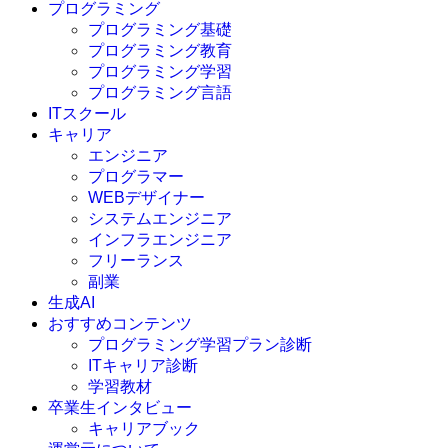
プログラミング
プログラミング基礎
プログラミング教育
プログラミング学習
プログラミング言語
ITスクール
HTML
CSS
キャリア
C言語
エンジニア
C#
プログラマー
VBA
WEBデザイナー
Go言語
システムエンジニア
Kotlin
インフラエンジニア
Java
JavaScript
フリーランス
PHP
副業
Python
生成AI
SQL
おすすめコンテンツ
Swift
プログラミング学習プラン診断
Ruby
ITキャリア診断
その他言語
学習教材
卒業生インタビュー
キャリアブック