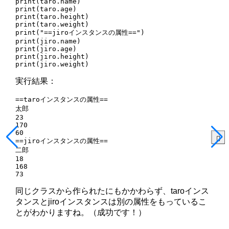
print(taro.name)

print(taro.age)

print(taro.height)

print(taro.weight)

print("==jiroインスタンスの属性==")

print(jiro.name)

print(jiro.age)

print(jiro.height)

print(jiro.weight)
実行結果：
==taroインスタンスの属性==

太郎

23

170

60

==jiroインスタンスの属性==

二郎

18

168

73
同じクラスから作られたにもかかわらず、taroインス
タンスとjiroインスタンスは別の属性をもっているこ
とがわかりますね。（成功です！）