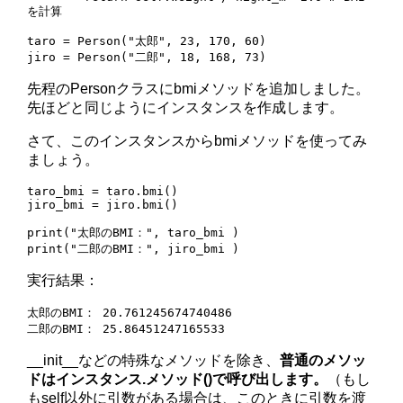
を計算

taro = Person("太郎", 23, 170, 60)

jiro = Person("二郎", 18, 168, 73)
先程のPersonクラスにbmiメソッドを追加しました。
先ほどと同じようにインスタンスを作成します。
さて、このインスタンスからbmiメソッドを使ってみ
ましょう。
taro_bmi = taro.bmi()

jiro_bmi = jiro.bmi()

print("太郎のBMI：", taro_bmi )

print("二郎のBMI：", jiro_bmi )
実行結果：
太郎のBMI： 20.761245674740486

二郎のBMI： 25.86451247165533
__init__などの特殊なメソッドを除き、
普通のメソッ
ドはインスタンス.メソッド()で呼び出します。
（もし
もself以外に引数がある場合は、このときに引数を渡