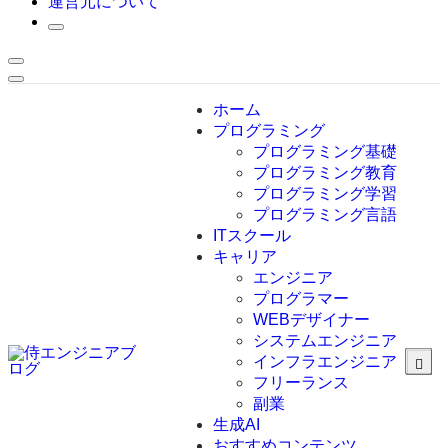
運営元について
ホーム
プログラミング
プログラミング基礎
プログラミング教育
プログラミング学習
プログラミング言語
ITスクール
HTML
CSS
キャリア
C言語
エンジニア
C#
プログラマー
VBA
WEBデザイナー
Go言語
システムエンジニア
Kotlin
インフラエンジニア
Java
JavaScript
フリーランス
PHP
副業
Python
生成AI
SQL
おすすめコンテンツ