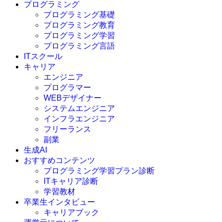
プログラミング
プログラミング基礎
プログラミング教育
プログラミング学習
プログラミング言語
ITスクール
HTML
CSS
キャリア
C言語
エンジニア
C#
プログラマー
VBA
WEBデザイナー
Go言語
システムエンジニア
Kotlin
インフラエンジニア
Java
JavaScript
フリーランス
PHP
副業
Python
生成AI
SQL
おすすめコンテンツ
Swift
プログラミング学習プラン診断
Ruby
ITキャリア診断
その他言語
学習教材
卒業生インタビュー
キャリアブック