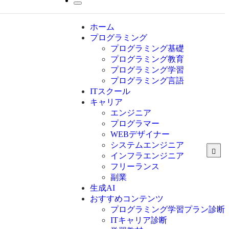
ホーム
プログラミング
プログラミング基礎
プログラミング教育
プログラミング学習
プログラミング言語
ITスクール
HTML
CSS
キャリア
C言語
エンジニア
C#
プログラマー
VBA
WEBデザイナー
Go言語
システムエンジニア
Kotlin
インフラエンジニア
Java
JavaScript
フリーランス
PHP
副業
Python
生成AI
SQL
おすすめコンテンツ
Swift
プログラミング学習プラン診断
Ruby
ITキャリア診断
その他言語