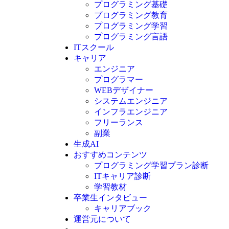
プログラミング基礎
プログラミング教育
プログラミング学習
プログラミング言語
ITスクール
HTML
CSS
キャリア
C言語
エンジニア
C#
プログラマー
VBA
WEBデザイナー
Go言語
システムエンジニア
Kotlin
インフラエンジニア
Java
JavaScript
フリーランス
PHP
副業
Python
生成AI
SQL
おすすめコンテンツ
Swift
プログラミング学習プラン診断
Ruby
ITキャリア診断
その他言語
学習教材
卒業生インタビュー
キャリアブック
運営元について