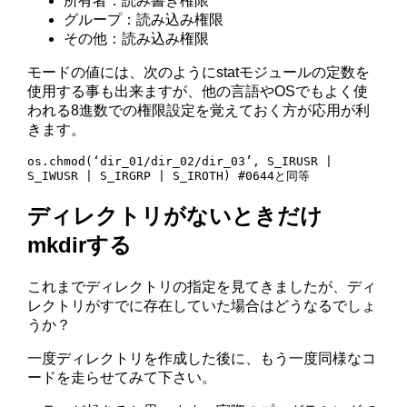
所有者：読み書き権限
グループ：読み込み権限
その他：読み込み権限
モードの値には、次のようにstatモジュールの定数を
使用する事も出来ますが、他の言語やOSでもよく使
われる8進数での権限設定を覚えておく方が応用が利
きます。
os.chmod(‘dir_01/dir_02/dir_03’, S_IRUSR | 
S_IWUSR | S_IRGRP | S_IROTH) #0644と同等
ディレクトリがないときだけ
mkdirする
これまでディレクトリの指定を見てきましたが、ディ
レクトリがすでに存在していた場合はどうなるでしょ
うか？
一度ディレクトリを作成した後に、もう一度同様なコ
ードを走らせてみて下さい。