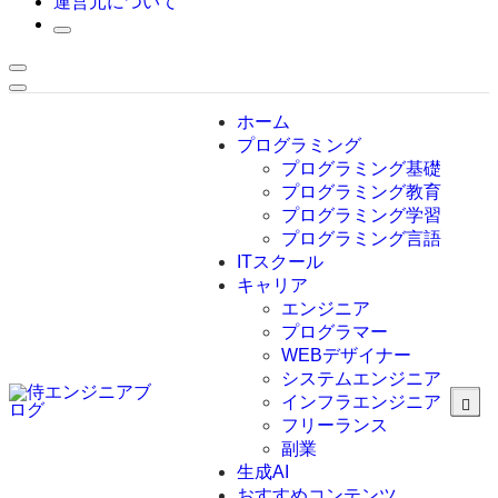
運営元について
ホーム
プログラミング
プログラミング基礎
プログラミング教育
プログラミング学習
プログラミング言語
ITスクール
HTML
CSS
キャリア
C言語
エンジニア
C#
プログラマー
VBA
WEBデザイナー
Go言語
システムエンジニア
Kotlin
インフラエンジニア
Java
JavaScript
フリーランス
PHP
副業
Python
生成AI
SQL
おすすめコンテンツ