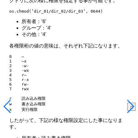
クトリに次の様に権限を指定する事が可能です。
os.chmod(‘dir_01/dir_02/dir_03’, 0644)
所有者：’6′
グループ：’4′
その他：’4′
各権限桁の値の意味は、それぞれ下記になります。
0    —

1    —x

2    -w-

3    -wx

4    r—

5    r-x

6    rw-

7    rwx

r    読み込み権限

w    書き込み権限

x    実行権限
したがって、下記の様な権限設定にした事になりま
す。