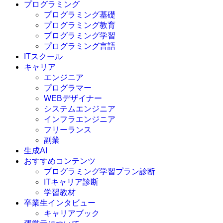
プログラミング
プログラミング基礎
プログラミング教育
プログラミング学習
プログラミング言語
ITスクール
HTML
CSS
キャリア
C言語
エンジニア
C#
プログラマー
VBA
WEBデザイナー
Go言語
システムエンジニア
Kotlin
インフラエンジニア
Java
JavaScript
フリーランス
PHP
副業
Python
生成AI
SQL
おすすめコンテンツ
Swift
プログラミング学習プラン診断
Ruby
ITキャリア診断
その他言語
学習教材
卒業生インタビュー
キャリアブック