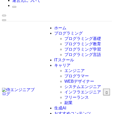
運営元について
ホーム
プログラミング
プログラミング基礎
プログラミング教育
プログラミング学習
プログラミング言語
ITスクール
HTML
CSS
キャリア
C言語
エンジニア
C#
プログラマー
VBA
WEBデザイナー
Go言語
システムエンジニア
Kotlin
インフラエンジニア
Java
JavaScript
フリーランス
PHP
副業
Python
生成AI
SQL
おすすめコンテンツ