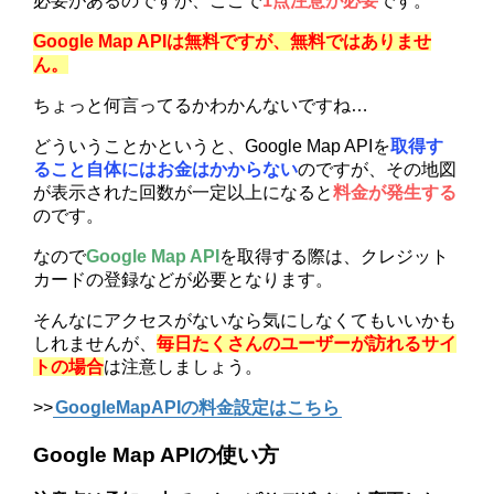
必要があるのですが、ここで
1点注意が必要
です。
Google Map APIは無料ですが、無料ではありませ
ん。
ちょっと何言ってるかわかんないですね…
どういうことかというと、Google Map APIを
取得す
ること自体にはお金はかからない
のですが、その地図
が表示された回数が一定以上になると
料金が発生する
のです。
なので
Google Map API
を取得する際は、クレジット
カードの登録などが必要となります。
そんなにアクセスがないなら気にしなくてもいいかも
しれませんが、
毎日たくさんのユーザーが訪れるサイ
トの場合
は注意しましょう。
>>
GoogleMapAPIの料金設定はこちら
Google Map APIの使い方