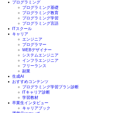
プログラミング
プログラミング基礎
プログラミング教育
プログラミング学習
プログラミング言語
ITスクール
HTML
CSS
キャリア
C言語
エンジニア
C#
プログラマー
VBA
WEBデザイナー
Go言語
システムエンジニア
Kotlin
インフラエンジニア
Java
JavaScript
フリーランス
PHP
副業
Python
生成AI
SQL
おすすめコンテンツ
Swift
プログラミング学習プラン診断
Ruby
ITキャリア診断
その他言語
学習教材
卒業生インタビュー
キャリアブック