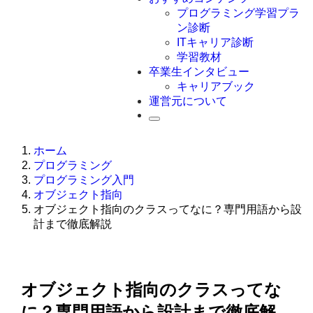
Swift
プログラミング学習プラ
Ruby
ン診断
その他言語
ITキャリア診断
学習教材
卒業生インタビュー
キャリアブック
運営元について
ホーム
プログラミング
プログラミング入門
オブジェクト指向
オブジェクト指向のクラスってなに？専門用語から設
計まで徹底解説
オブジェクト指向のクラスってな
に？専門用語から設計まで徹底解