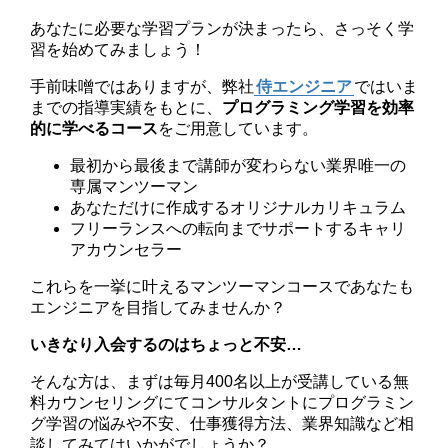
あなたに必要な学習プランが決まったら、さっそく学
習を始めてみましょう！
手前味噌ではありますが、弊社
侍エンジニア
ではいま
までの指導実績をもとに、
プログラミング学習を効率
的に学べるコース
をご用意しています。
最初から最後まで講師が変わらない業界唯一の
専属マンツーマン
あなただけに作成するオリジナルカリキュラム
フリーランスへの転向までサポートするキャリ
アカウンセラー
これらを一挙に叶えるマンツーマンコースであなたも
エンジニアを目指してみませんか？
いきなり入会するのはちょっと不安…
そんな方は、まずは
毎月400名以上が受講している無
料カウンセリング
にてコンサルタントにプログラミン
グ学習の悩みや不安、仕事獲得方法、業界知識など相
談してみてはいかがでしょうか？