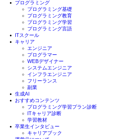
プログラミング
プログラミング基礎
プログラミング教育
プログラミング学習
プログラミング言語
ITスクール
HTML
CSS
キャリア
C言語
エンジニア
C#
プログラマー
VBA
WEBデザイナー
Go言語
システムエンジニア
Kotlin
インフラエンジニア
Java
JavaScript
フリーランス
PHP
副業
Python
生成AI
SQL
おすすめコンテンツ
Swift
プログラミング学習プラン診断
Ruby
ITキャリア診断
その他言語
学習教材
卒業生インタビュー
キャリアブック