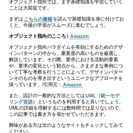
オブジェクト指向では、まず基礎知識を学習していく
ことは大前提です。
まずは
こちらの書籍
を読んで基礎知識を身に付けてお
くと、今後の学習がスムーズに進むでしょう。
オブジェクト指向のこころ
|
Amazon
オブジェクト指向パラダイムを有効にするためのデザ
インパターンの中から、重要度の高いものを厳選し、
解説しています。その際、要求における流動的要素
や、要求の変化という観点から、さまざまな事例につ
いて丁寧な考察を行うことによって、デザインパター
ンそのものを導き出すというユニークなアプローチを
採っています。/引用元：
Amazon
また、設計の一般的な方法としては
UML（統一モデ
リング言語）
というものを利用すると良いでしょう。
UMLの詳細を理解するには数時間では足りないので、
この記事では書き方を省かせていただきます。
興味がある方は次のようなサイトもチェックしてみて
ください。