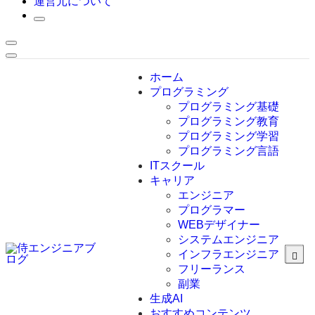
運営元について
ホーム
プログラミング
プログラミング基礎
プログラミング教育
プログラミング学習
プログラミング言語
ITスクール
HTML
CSS
キャリア
C言語
エンジニア
C#
プログラマー
VBA
WEBデザイナー
Go言語
システムエンジニア
Kotlin
インフラエンジニア
Java
JavaScript
フリーランス
PHP
副業
Python
生成AI
SQL
おすすめコンテンツ