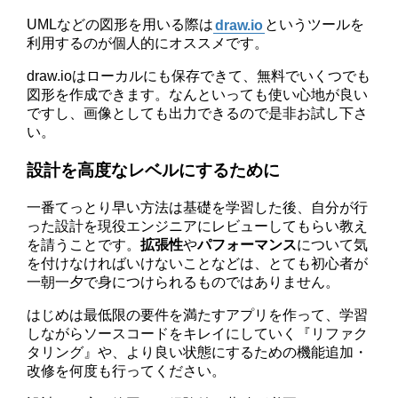
UMLなどの図形を用いる際は
draw.io
というツールを
利用するのが個人的にオススメです。
draw.ioはローカルにも保存できて、無料でいくつでも
図形を作成できます。なんといっても使い心地が良い
ですし、画像としても出力できるので是非お試し下さ
い。
設計を高度なレベルにするために
一番てっとり早い方法は基礎を学習した後、自分が行
った設計を現役エンジニアにレビューしてもらい教え
を請うことです。
拡張性
や
パフォーマンス
について気
を付けなければいけないことなどは、とても初心者が
一朝一夕で身につけられるものではありません。
はじめは最低限の要件を満たすアプリを作って、学習
しながらソースコードをキレイにしていく『リファク
タリング』や、より良い状態にするための機能追加・
改修を何度も行ってください。