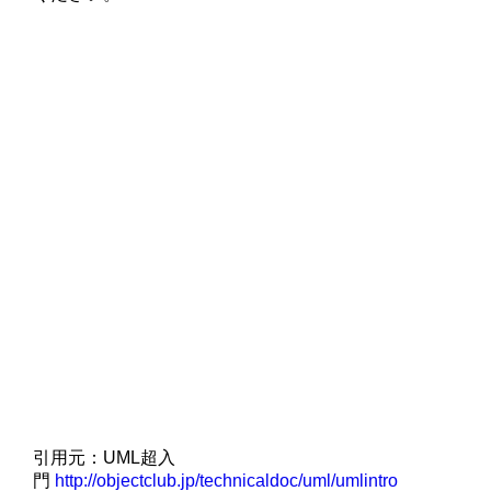
引用元：UML超入
門
http://objectclub.jp/technicaldoc/uml/umlintro