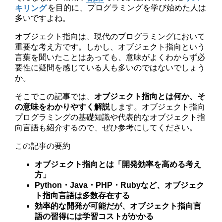
キリング
を目的に、プログラミングを学び始めた人は
多いですよね。
オブジェクト指向は、現代のプログラミングにおいて
重要な考え方です。しかし、オブジェクト指向という
言葉を聞いたことはあっても、意味がよくわからず必
要性に疑問を感じている人も多いのではないでしょう
か。
そこでこの記事では、
オブジェクト指向とは何か、そ
の意味をわかりやすく解説
します。オブジェクト指向
プログラミングの基礎知識や代表的なオブジェクト指
向言語も紹介するので、ぜひ参考にしてください。
この記事の要約
オブジェクト指向とは「開発効率を高める考え
方」
Python・Java・PHP・Rubyなど、
オブジェク
ト指向言語は
多数存在する
効率的な開発が可能だが、
オブジェクト指向言
語
の習得には学習コストがかかる