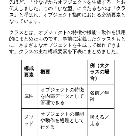
先ほど、「ひな型からオブジェクトを生成する」とお
伝えしました。この「ひな型」に当たるものは
「クラ
ス」
と呼ばれ、オブジェクト指向における必須要素と
なっています。
クラスとは、オブジェクトの特徴や機能・動作を汎用
的にまとめたものです。事前に定義したクラスをもと
に、さまざまなオブジェクトを生成して操作できま
す。クラスの主な構成要素を下表にまとめました。
例（犬ク
構成
概要
ラスの場
要素
合）
オブジェクトの特徴
名前／年
属性
を内部データとして
齢
管理できる
オブジェクトの機能
メソ
吠える／
や動作を処理として
ッド
走る
行える