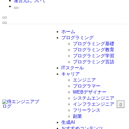
運営元について
ホーム
プログラミング
プログラミング基礎
プログラミング教育
プログラミング学習
プログラミング言語
ITスクール
HTML
CSS
キャリア
C言語
エンジニア
C#
プログラマー
VBA
WEBデザイナー
Go言語
システムエンジニア
Kotlin
インフラエンジニア
Java
JavaScript
フリーランス
PHP
副業
Python
生成AI
SQL
おすすめコンテンツ