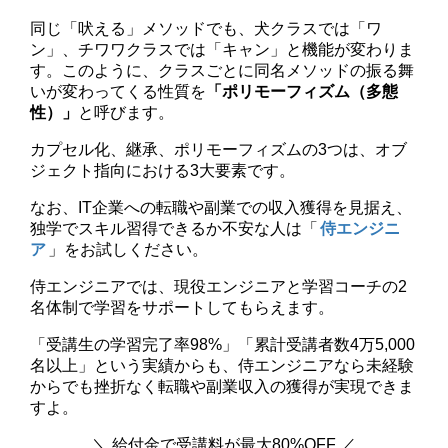
同じ「吠える」メソッドでも、犬クラスでは「ワ
ン」、チワワクラスでは「キャン」と機能が変わりま
す。このように、クラスごとに同名メソッドの振る舞
いが変わってくる性質を
「ポリモーフィズム（多態
性）」
と呼びます。
カプセル化、継承、ポリモーフィズムの3つは、オブ
ジェクト指向における3大要素です。
なお、IT企業への転職や副業での収入獲得を見据え、
独学でスキル習得できるか不安な人は「
侍エンジニ
ア
」をお試しください。
侍エンジニアでは、現役エンジニアと学習コーチの2
名体制で学習をサポートしてもらえます。
「受講生の学習完了率98%」「累計受講者数4万5,000
名以上」という実績からも、侍エンジニアなら未経験
からでも挫折なく転職や副業収入の獲得が実現できま
すよ。
＼ 給付金で受講料が最大80%OFF ／