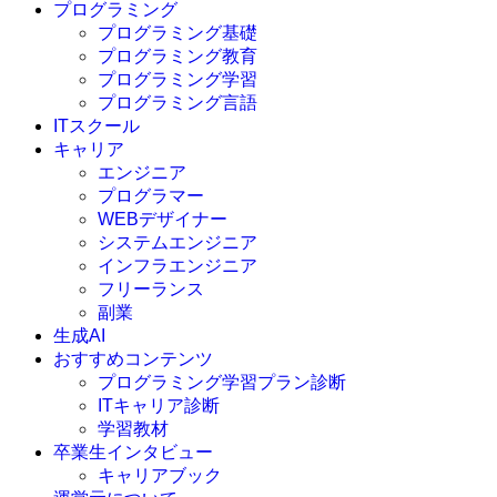
プログラミング
プログラミング基礎
プログラミング教育
プログラミング学習
プログラミング言語
ITスクール
HTML
CSS
キャリア
C言語
エンジニア
C#
プログラマー
VBA
WEBデザイナー
Go言語
システムエンジニア
Kotlin
インフラエンジニア
Java
JavaScript
フリーランス
PHP
副業
Python
生成AI
SQL
おすすめコンテンツ
Swift
プログラミング学習プラン診断
Ruby
ITキャリア診断
その他言語
学習教材
卒業生インタビュー
キャリアブック