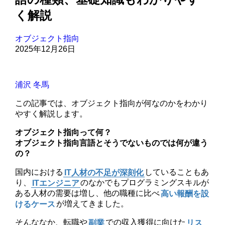
く解説
オブジェクト指向
2025年12月26日
浦沢 冬馬
この記事では、オブジェクト指向が何なのかをわかり
やすく解説します。
オブジェクト指向って何？
オブジェクト指向言語とそうでないものでは何が違う
の？
国内における
IT人材の不足が深刻化
していることもあ
り、
ITエンジニア
のなかでもプログラミングスキルが
ある人材の需要は増し、他の職種に比べ
高い報酬を設
けるケース
が増えてきました。
そんななか、転職や
副業
での収入獲得に向けた
リス