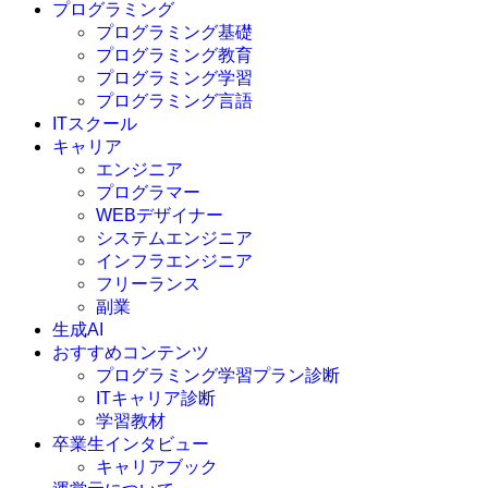
プログラミング
プログラミング基礎
プログラミング教育
プログラミング学習
プログラミング言語
ITスクール
HTML
CSS
キャリア
C言語
エンジニア
C#
プログラマー
VBA
WEBデザイナー
Go言語
システムエンジニア
Kotlin
インフラエンジニア
Java
JavaScript
フリーランス
PHP
副業
Python
生成AI
SQL
おすすめコンテンツ
Swift
プログラミング学習プラン診断
Ruby
ITキャリア診断
その他言語
学習教材
卒業生インタビュー
キャリアブック