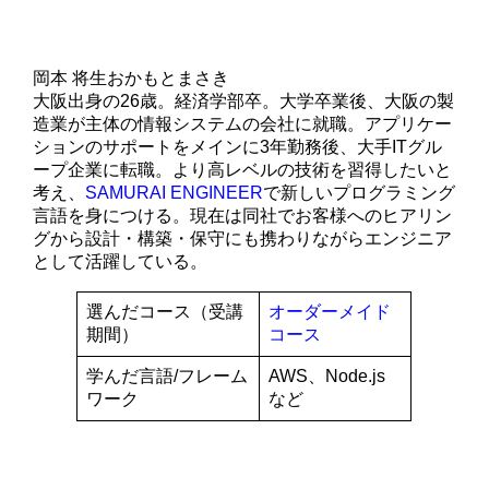
岡本 将生
おかもとまさき
大阪出身の26歳。経済学部卒。大学卒業後、大阪の製
造業が主体の情報システムの会社に就職。アプリケー
ションのサポートをメインに3年勤務後、大手ITグル
ープ企業に転職。より高レベルの技術を習得したいと
考え、
SAMURAI ENGINEER
で新しいプログラミング
言語を身につける。現在は同社でお客様へのヒアリン
グから設計・構築・保守にも携わりながらエンジニア
として活躍している。
選んだコース（受講
オーダーメイド
期間）
コース
学んだ言語/フレーム
AWS、Node.js
ワーク
など