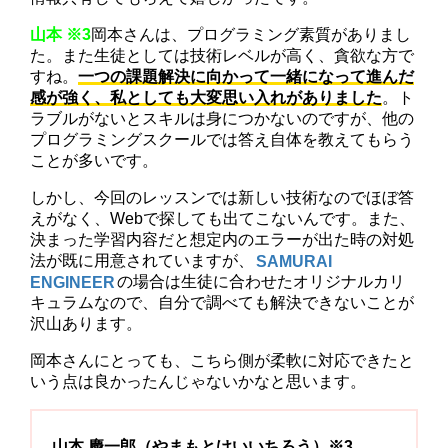
山本 ※3
岡本さんは、プログラミング素質がありまし
た。また生徒としては技術レベルが高く、貪欲な方で
すね。
一つの課題解決に向かって一緒になって進んだ
感が強く、私としても大変思い入れがありました
。ト
ラブルがないとスキルは身につかないのですが、他の
プログラミングスクールでは答え自体を教えてもらう
ことが多いです。
しかし、今回のレッスンでは新しい技術なのでほぼ答
えがなく、Webで探しても出てこないんです。また、
決まった学習内容だと想定内のエラーが出た時の対処
法が既に用意されていますが、
SAMURAI
ENGINEER
の場合は生徒に合わせたオリジナルカリ
キュラムなので、自分で調べても解決できないことが
沢山あります。
岡本さんにとっても、こちら側が柔軟に対応できたと
いう点は良かったんじゃないかなと思います。
山本 慶一郎（やまもとけいいちろう）※3