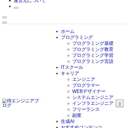
運営元について
ホーム
プログラミング
プログラミング基礎
プログラミング教育
プログラミング学習
プログラミング言語
ITスクール
HTML
CSS
キャリア
C言語
エンジニア
C#
プログラマー
VBA
WEBデザイナー
Go言語
システムエンジニア
Kotlin
インフラエンジニア
Java
JavaScript
フリーランス
PHP
副業
Python
生成AI
SQL
おすすめコンテンツ