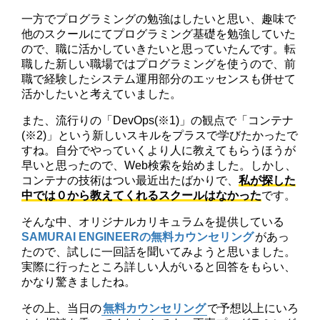
一方でプログラミングの勉強はしたいと思い、趣味で
他のスクールにてプログラミング基礎を勉強していた
ので、職に活かしていきたいと思っていたんです。転
職した新しい職場ではプログラミングを使うので、前
職で経験したシステム運用部分のエッセンスも併せて
活かしたいと考えていました。
また、流行りの「DevOps(※1)」の観点で「コンテナ
(※2)」という新しいスキルをプラスで学びたかったで
すね。自分でやっていくより人に教えてもらうほうが
早いと思ったので、Web検索を始めました。しかし、
コンテナの技術はつい最近出たばかりで、
私が探した
中では０から教えてくれるスクールはなかった
です。
そんな中、オリジナルカリキュラムを提供している
SAMURAI ENGINEERの無料カウンセリング
があっ
たので、試しに一回話を聞いてみようと思いました。
実際に行ったところ詳しい人がいると回答をもらい、
かなり驚きましたね。
その上、当日の
無料カウンセリング
で予想以上にいろ