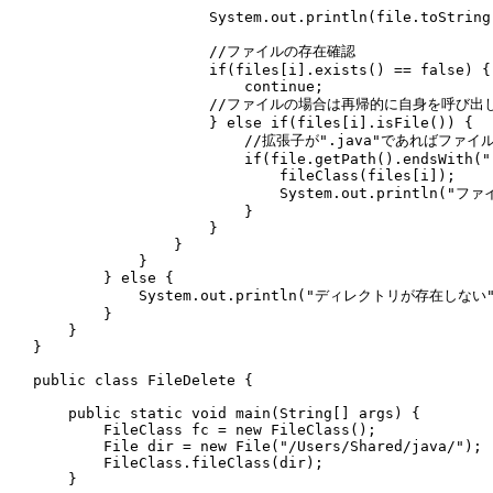
                    System.out.println(file.toString(
                    //ファイルの存在確認

                    if(files[i].exists() == false) {

                        continue;

                    //ファイルの場合は再帰的に自身を呼び出
                    } else if(files[i].isFile()) {

                        //拡張子が".java"であればファイ
                        if(file.getPath().endsWith(".
                            fileClass(files[i]);

                            System.out.println("フ
                        }

                    }        

                }

            }

        } else {

            System.out.println("ディレクトリが存在しない"
        }

    }

}

public class FileDelete {

    public static void main(String[] args) {

        FileClass fc = new FileClass();

        File dir = new File("/Users/Shared/java/");

        FileClass.fileClass(dir);

    }
