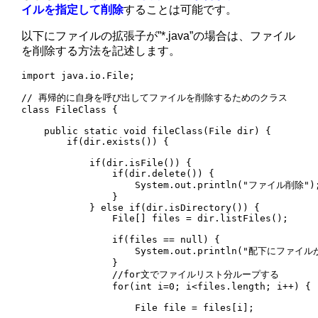
イルを指定して削除
することは可能です。
以下にファイルの拡張子が”*.java”の場合は、ファイル
を削除する方法を記述します。
import java.io.File;

// 再帰的に自身を呼び出してファイルを削除するためのクラス

class FileClass {

    public static void fileClass(File dir) {        

        if(dir.exists()) {

            if(dir.isFile()) {

                if(dir.delete()) {

                    System.out.println("ファイル削除");
                }

            } else if(dir.isDirectory()) {

                File[] files = dir.listFiles();

                if(files == null) {

                    System.out.println("配下にファイ
                }

                //for文でファイルリスト分ループする

                for(int i=0; i<files.length; i++) {

                    File file = files[i];
