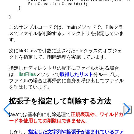
        FileClass.fileClass(dir);

    }

}
このサンプルコードでは、mainメソッドで、Fileクラ
スでファイルを削除するディレクトリを指定していま
す。
次にfileClassで引数に渡されたFileクラスのオブジェ
クトを指定して、削除処理を実施しています。
指定したディレクトリの配下にファイルがある場合
は、
listFiles
メソッドで
取得したリスト
分ループし、
ファイルの場合は再帰的に自身を呼び出してファイル
を削除しています。
拡張子を指定して削除する方法
javaでは基本的に削除処理で
正規表現や、ワイルドカ
ードを使用しての削除はできません
。
しかし、
指定した文字列や拡張子が含まれているファ