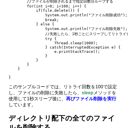
        //ファイルが削除されるまで指定回数分ループする

        for(int i=0; i<100; i++) {

            if(file.delete()) {

                System.out.println("ファイル削除成功");

                break;

            } else {

                System.out.println("ファイル削除失敗");

                //失敗したら、1秒ごとにスリープしてリトライす
                try {

                    Thread.sleep(1000);

                } catch(InterruptedException e) {

                    e.printStackTrace();

                }

            }

        }

    }

}
このサンプルコードでは、リトライ回数を100で設定
し、ファイルの削除に失敗したら、
sleep
メソッドを
使用して1秒スリープ後に、
再びファイル削除を実行
しています。
ディレクトリ配下の全てのファイ
ルを削除する