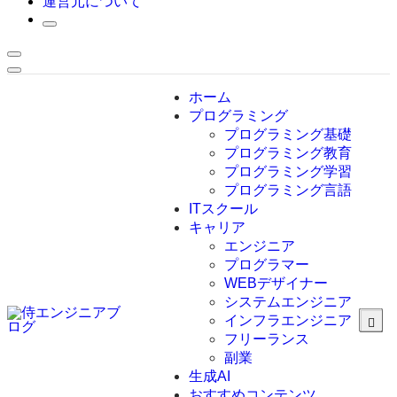
運営元について
ホーム
プログラミング
プログラミング基礎
プログラミング教育
プログラミング学習
プログラミング言語
ITスクール
HTML
CSS
キャリア
C言語
エンジニア
C#
プログラマー
VBA
WEBデザイナー
Go言語
システムエンジニア
Kotlin
インフラエンジニア
Java
JavaScript
フリーランス
PHP
副業
Python
生成AI
SQL
おすすめコンテンツ