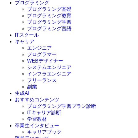
プログラミング
プログラミング基礎
プログラミング教育
プログラミング学習
プログラミング言語
ITスクール
HTML
CSS
キャリア
C言語
エンジニア
C#
プログラマー
VBA
WEBデザイナー
Go言語
システムエンジニア
Kotlin
インフラエンジニア
Java
JavaScript
フリーランス
PHP
副業
Python
生成AI
SQL
おすすめコンテンツ
Swift
プログラミング学習プラン診断
Ruby
ITキャリア診断
その他言語
学習教材
卒業生インタビュー
キャリアブック