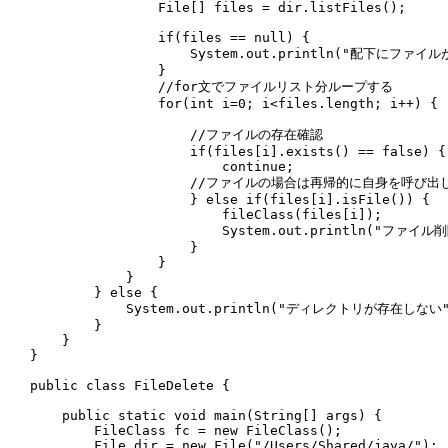
                File[] files = dir.listFiles();

                if(files == null) {

                    System.out.println("配下にファイ
                }

                //for文でファイルリスト分ループする

                for(int i=0; i<files.length; i++) {

                    //ファイルの存在確認

                    if(files[i].exists() == false) {

                        continue;

                    //ファイルの場合は再帰的に自身を呼び出
                    } else if(files[i].isFile()) {

                        fileClass(files[i]);

                        System.out.println("ファイル削
                    }        

                }

            }

        } else {

            System.out.println("ディレクトリが存在しない"
        }

    }

}

public class FileDelete {

    public static void main(String[] args) {

        FileClass fc = new FileClass();

        File dir = new File("/Users/Shared/java/");
