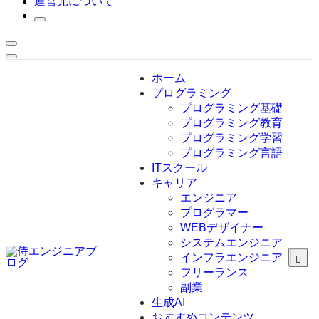
運営元について
ホーム
プログラミング
プログラミング基礎
プログラミング教育
プログラミング学習
プログラミング言語
ITスクール
HTML
CSS
キャリア
C言語
エンジニア
C#
プログラマー
VBA
WEBデザイナー
Go言語
システムエンジニア
Kotlin
インフラエンジニア
Java
JavaScript
フリーランス
PHP
副業
Python
生成AI
SQL
おすすめコンテンツ