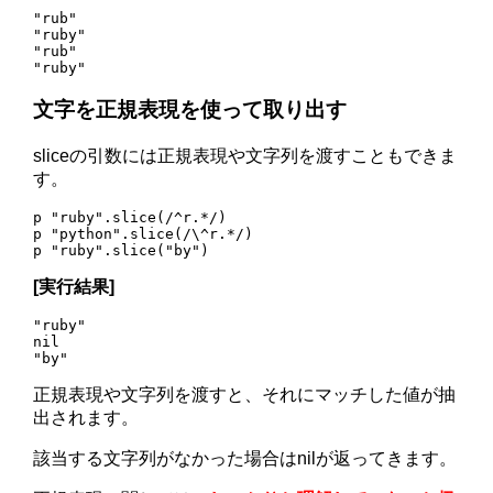
"rub"

"ruby"

"rub"

文字を正規表現を使って取り出す
sliceの引数には正規表現や文字列を渡すこともできま
す。
p "ruby".slice(/^r.*/) 

p "python".slice(/\^r.*/)

[実行結果]
"ruby"

nil

正規表現や文字列を渡すと、それにマッチした値が抽
出されます。
該当する文字列がなかった場合はnilが返ってきます。