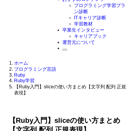
Swift
プログラミング学習プラ
Ruby
ン診断
その他言語
ITキャリア診断
学習教材
卒業生インタビュー
キャリアブック
運営元について
ホーム
プログラミング言語
Ruby
Ruby学習
【Ruby入門】sliceの使い方まとめ【文字列 配列 正規
表現】
【Ruby入門】sliceの使い方まとめ
【文字列 配列 正規表現】