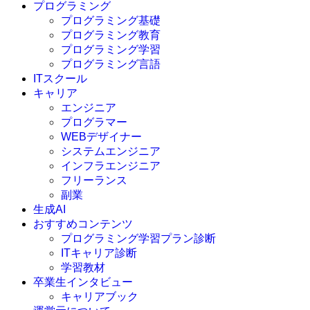
プログラミング
プログラミング基礎
プログラミング教育
プログラミング学習
プログラミング言語
ITスクール
HTML
CSS
キャリア
C言語
エンジニア
C#
プログラマー
VBA
WEBデザイナー
Go言語
システムエンジニア
Kotlin
インフラエンジニア
Java
JavaScript
フリーランス
PHP
副業
Python
生成AI
SQL
おすすめコンテンツ
Swift
プログラミング学習プラン診断
Ruby
ITキャリア診断
その他言語
学習教材
卒業生インタビュー
キャリアブック