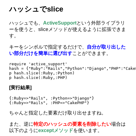
ハッシュでslice
ハッシュでも、
ActiveSupport
という外部ライブラリ
ーを使うと、sliceメソッドが使えるように拡張できま
す。
キーをシンボルで指定するだけで、
自分が取り出した
い部分だけを簡単に選び出す
ことができます。
require 'active_support'

hash = {"Ruby":"Rails","Python":"Django","PHP":"CakeP
p hash.slice(:Ruby,:Python)

[実行結果]
{:Ruby=>"Rails", :Python=>"Django"}

ちゃんと指定した要素だけ取り出せますね。
また、逆に
特定のハッシュの要素を削除したい
場合は
以下のように
exceptメソッド
を使います。