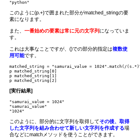
このように(p.+)で囲まれた部分がmatched_stringの要
素になります。
また、
一番始めの要素は常に元の文字列
になっていま
す。
これは大事なことですが、()での部分的指定は
複数使
用可能
です。
matched_string = "samurai_value = 1024".match(/(s.*)
p matched_string[0]

p matched_string[1]

[実行結果]
"samurai_value = 1024"

"samurai_value"

このように、部分的に文字列を取得して
その後、取得
した文字列を組み合わせて新しい文字列を作成する
場
合などにmatchメソッドを使うことができます。