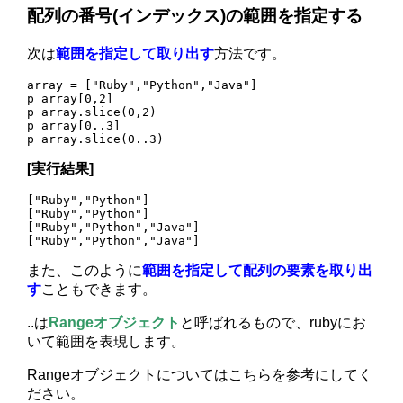
配列の番号(インデックス)の範囲を指定する
次は
範囲を指定して取り出す
方法です。
array = ["Ruby","Python","Java"]

p array[0,2]

p array.slice(0,2)

p array[0..3]

[実行結果]
["Ruby","Python"]

["Ruby","Python"]

["Ruby","Python","Java"]

また、このように
範囲を指定して配列の要素を取り出
す
こともできます。
..は
Rangeオブジェクト
と呼ばれるもので、rubyにお
いて範囲を表現します。
Rangeオブジェクトについてはこちらを参考にしてく
ださい。