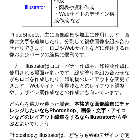
作成
Illustrator
・図表や資料作成
・Webサイトのデザイン構
成作成 など
PhotoShopは、主に画像編集や加工に使用します。画
像に文字を追加したり、分割して複数画像を組み合わ
せたりできます。ロゴやWebサイトなどに使用する画
像およびパーツの編集に便利です。
一方、Illustratorはロゴ・バナー作成や、印刷物作成に
使用される場面が多いです。線や塗りを組み合わせな
がらロゴを作成したり、印刷物のレイアウトを変更で
きます。Webサイト・印刷物などのレイアウト調整
や、デザイン案作成などの作成にも向いています。
どちらを選ぶか迷った場合、
本格的な画像編集にチャ
レンジ
したいならPhotoshop、画像・文字・アイコ
ンなどのレイアウト編集
を
するならIllustratorから学
ぶとよい
でしょう。
PhotoshopとIllustratorは、どちらもWebデザインで使