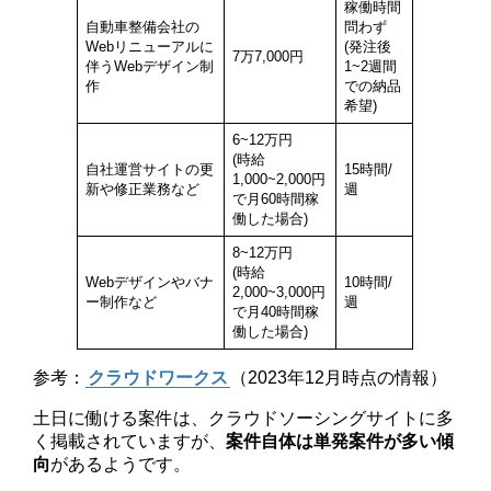
稼働時間
自動車整備会社の
問わず
Webリニューアルに
(発注後
7万7,000円
伴うWebデザイン制
1~2週間
作
での納品
希望)
6~12万円
(時給
自社運営サイトの更
15時間/
1,000~2,000円
新や修正業務など
週
で月60時間稼
働した場合)
8~12万円
(時給
Webデザインやバナ
10時間/
2,000~3,000円
ー制作など
週
で月40時間稼
働した場合)
参考：
クラウドワークス
（2023年12月時点の情報）
土日に働ける案件は、クラウドソーシングサイトに多
く掲載されていますが、
案件自体は単発案件が多い傾
向
があるようです。