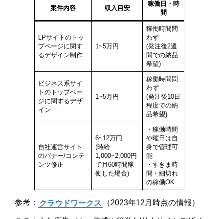
稼働日・時
案件内容
収入目安
間
稼働時間問
LPサイトのトッ
わず
プページに関す
1~5万円
(発注後2週
るデザイン制作
間での納品
希望)
稼働時間問
ビジネス系サイ
わず
トのトップペー
1~5万円
(発注後10日
ジに関するデザ
程度での納
イン
品希望)
・稼働時間
6~12万円
や曜日は自
自社運営サイト
(時給
身で管理可
のバナー/コンテ
1,000~2,000円
能
ンツ修正
で月60時間稼
・すきま時
働した場合)
間・細切れ
の稼働OK
参考：
クラウドワークス
（2023年12月時点の情報）