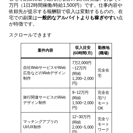
万円（1日2時間稼働/時給1,500円）です。仕事内容や
依頼先が提示する報酬額で収入は変動するものの、在
宅での副業は
一般的なアルバイトよりも稼ぎやすい
点
が特徴です。
スクロールできます
収入目安
勤務地
案件内容
(60時間/月)
(職場)
7万2,000円
自社WebサービスやWeb
~12万円
完全在
広告などのWebデザイン
(時給
宅
制作
1,200~2,000
円)
9~12万円
完全在
旅行関連サービスのWeb
(時給
宅/リ
デザイン制作
1,500~2,000
モート
円)
OK
12~30万円
完全リ
マッチングアプリの
(時給
モート
UI/UX制作
2,000~5,000
ワーク
円)