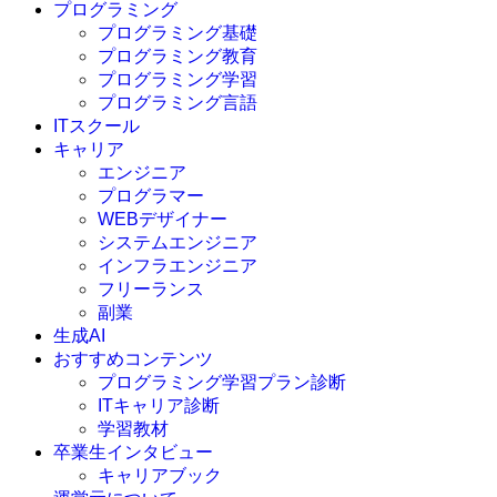
プログラミング
プログラミング基礎
プログラミング教育
プログラミング学習
プログラミング言語
ITスクール
HTML
CSS
キャリア
C言語
エンジニア
C#
プログラマー
VBA
WEBデザイナー
Go言語
システムエンジニア
Kotlin
インフラエンジニア
Java
JavaScript
フリーランス
PHP
副業
Python
生成AI
SQL
おすすめコンテンツ
Swift
プログラミング学習プラン診断
Ruby
ITキャリア診断
その他言語
学習教材
卒業生インタビュー
キャリアブック