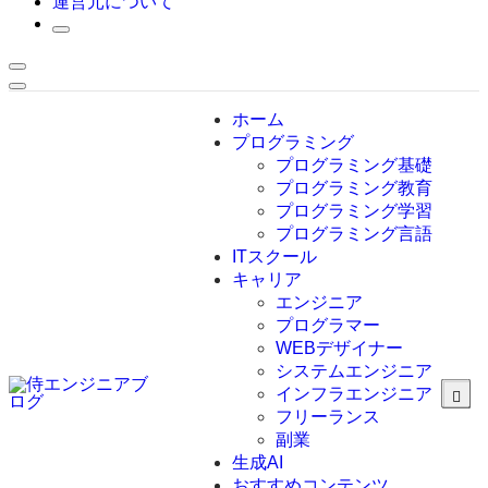
運営元について
ホーム
プログラミング
プログラミング基礎
プログラミング教育
プログラミング学習
プログラミング言語
ITスクール
HTML
CSS
キャリア
C言語
エンジニア
C#
プログラマー
VBA
WEBデザイナー
Go言語
システムエンジニア
Kotlin
インフラエンジニア
Java
JavaScript
フリーランス
PHP
副業
Python
生成AI
SQL
おすすめコンテンツ