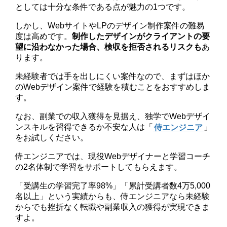
としては十分な条件である点が魅力の1つです。
しかし、WebサイトやLPのデザイン制作案件の難易
度は高めです。
制作したデザインがクライアントの要
望に沿わなかった場合、検収を拒否されるリスクも
あ
ります。
未経験者では手を出しにくい案件なので、まずはほか
のWebデザイン案件で経験を積むことをおすすめしま
す。
なお、副業での収入獲得を見据え、独学でWebデザイ
ンスキルを習得できるか不安な人は「
侍エンジニア
」
をお試しください。
侍エンジニアでは、現役Webデザイナーと学習コーチ
の2名体制で学習をサポートしてもらえます。
「受講生の学習完了率98%」「累計受講者数4万5,000
名以上」という実績からも、侍エンジニアなら未経験
からでも挫折なく転職や副業収入の獲得が実現できま
すよ。