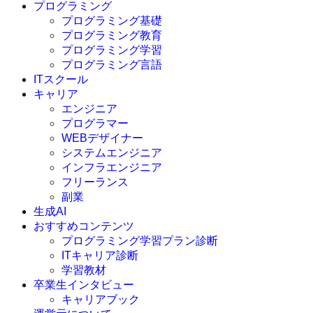
プログラミング
プログラミング基礎
プログラミング教育
プログラミング学習
プログラミング言語
ITスクール
HTML
CSS
キャリア
C言語
エンジニア
C#
プログラマー
VBA
WEBデザイナー
Go言語
システムエンジニア
Kotlin
インフラエンジニア
Java
JavaScript
フリーランス
PHP
副業
Python
生成AI
SQL
おすすめコンテンツ
Swift
プログラミング学習プラン診断
Ruby
ITキャリア診断
その他言語
学習教材
卒業生インタビュー
キャリアブック