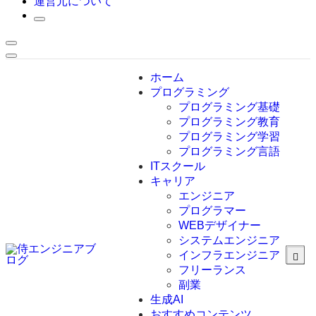
運営元について
ホーム
プログラミング
プログラミング基礎
プログラミング教育
プログラミング学習
プログラミング言語
ITスクール
HTML
CSS
キャリア
C言語
エンジニア
C#
プログラマー
VBA
WEBデザイナー
Go言語
システムエンジニア
Kotlin
インフラエンジニア
Java
JavaScript
フリーランス
PHP
副業
Python
生成AI
SQL
おすすめコンテンツ