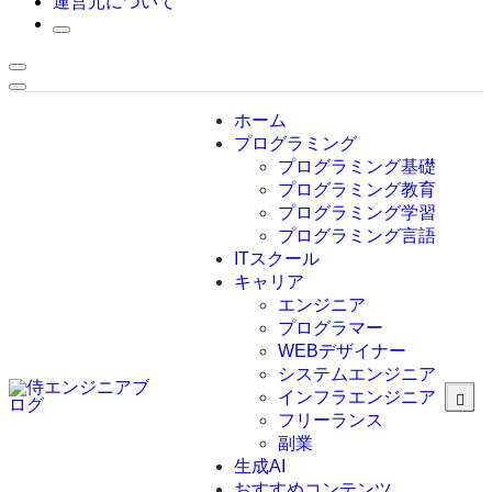
運営元について
ホーム
プログラミング
プログラミング基礎
プログラミング教育
プログラミング学習
プログラミング言語
ITスクール
HTML
CSS
キャリア
C言語
エンジニア
C#
プログラマー
VBA
WEBデザイナー
Go言語
システムエンジニア
Kotlin
インフラエンジニア
Java
JavaScript
フリーランス
PHP
副業
Python
生成AI
SQL
おすすめコンテンツ