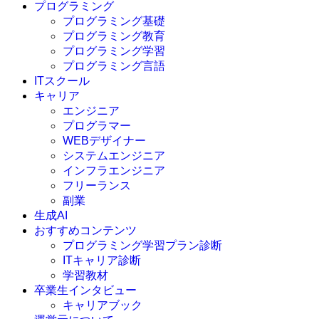
プログラミング
プログラミング基礎
プログラミング教育
プログラミング学習
プログラミング言語
ITスクール
HTML
CSS
キャリア
C言語
エンジニア
C#
プログラマー
VBA
WEBデザイナー
Go言語
システムエンジニア
Kotlin
インフラエンジニア
Java
JavaScript
フリーランス
PHP
副業
Python
生成AI
SQL
おすすめコンテンツ
Swift
プログラミング学習プラン診断
Ruby
ITキャリア診断
その他言語
学習教材
卒業生インタビュー
キャリアブック