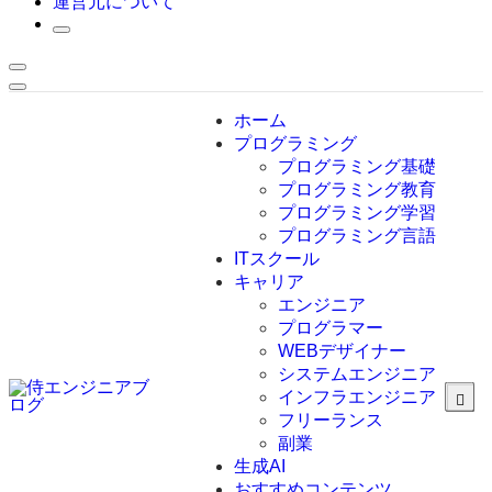
運営元について
ホーム
プログラミング
プログラミング基礎
プログラミング教育
プログラミング学習
プログラミング言語
ITスクール
HTML
CSS
キャリア
C言語
エンジニア
C#
プログラマー
VBA
WEBデザイナー
Go言語
システムエンジニア
Kotlin
インフラエンジニア
Java
JavaScript
フリーランス
PHP
副業
Python
生成AI
SQL
おすすめコンテンツ