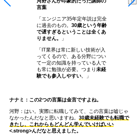
河野さんが印象的だった講師の
言葉
「エンジニア35年定年説は完全
に過去のもの。
30歳という年齢
で遅すぎるということは全くあ
りません。
」
「IT業界は常に新しい技術が入
ってくるので、ある分野につい
て一定の知識を持っている人で
も常に勉強が必要。つまり
未経
験でも参入しやすい
。」
ナナミ：この2つの言葉は金言ですよね。
河野：はい。実際に転職してみて、この言葉は嘘じゃ
なかったんだなと思いますね。
30歳未経験でも転職で
きたし、これからもどんどん学んでいけばいい
<.strong>んだなと思えました。