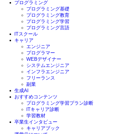
プログラミング
プログラミング基礎
プログラミング教育
プログラミング学習
プログラミング言語
ITスクール
HTML
CSS
キャリア
C言語
エンジニア
C#
プログラマー
VBA
WEBデザイナー
Go言語
システムエンジニア
Kotlin
インフラエンジニア
Java
JavaScript
フリーランス
PHP
副業
Python
生成AI
SQL
おすすめコンテンツ
Swift
プログラミング学習プラン診断
Ruby
ITキャリア診断
その他言語
学習教材
卒業生インタビュー
キャリアブック