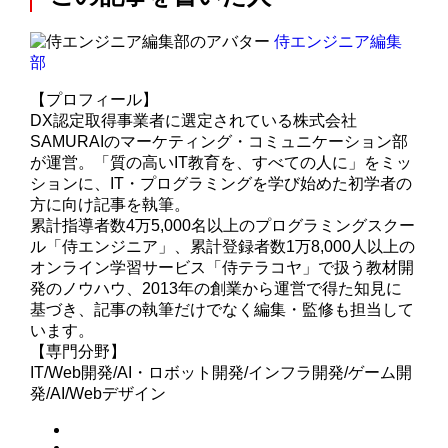
侍エンジニア編集
部
【プロフィール】
DX認定取得事業者に選定されている株式会社
SAMURAIのマーケティング・コミュニケーション部
が運営。「質の高いIT教育を、すべての人に」をミッ
ションに、IT・プログラミングを学び始めた初学者の
方に向け記事を執筆。
累計指導者数4万5,000名以上のプログラミングスクー
ル「侍エンジニア」、累計登録者数1万8,000人以上の
オンライン学習サービス「侍テラコヤ」で扱う教材開
発のノウハウ、2013年の創業から運営で得た知見に
基づき、記事の執筆だけでなく編集・監修も担当して
います。
【専門分野】
IT/Web開発/AI・ロボット開発/インフラ開発/ゲーム開
発/AI/Webデザイン