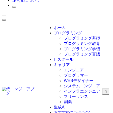
運営元について
ホーム
プログラミング
プログラミング基礎
プログラミング教育
プログラミング学習
プログラミング言語
ITスクール
HTML
CSS
キャリア
C言語
エンジニア
C#
プログラマー
VBA
WEBデザイナー
Go言語
システムエンジニア
Kotlin
インフラエンジニア
Java
JavaScript
フリーランス
PHP
副業
Python
生成AI
SQL
おすすめコンテンツ