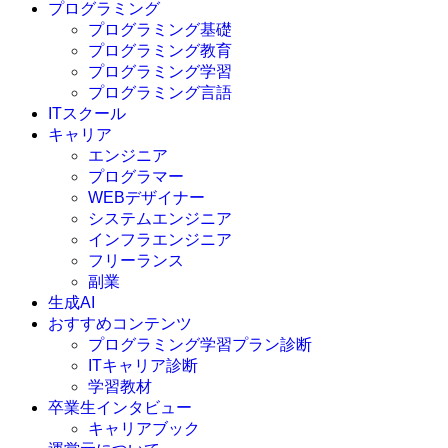
プログラミング
プログラミング基礎
プログラミング教育
プログラミング学習
プログラミング言語
ITスクール
HTML
CSS
キャリア
C言語
エンジニア
C#
プログラマー
VBA
WEBデザイナー
Go言語
システムエンジニア
Kotlin
インフラエンジニア
Java
JavaScript
フリーランス
PHP
副業
Python
生成AI
SQL
おすすめコンテンツ
Swift
プログラミング学習プラン診断
Ruby
ITキャリア診断
その他言語
学習教材
卒業生インタビュー
キャリアブック