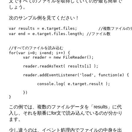
文ですべてのファイルを取得していくのが最も簡単で
しょう。
次のサンプル例を見てください！
var results = e.target.files;         //複数ファイルの
var end = e.target.files.length; //ファイル数

//すべてのファイルを読み込む

for(var i=0; i<end; i++) {

      var reader = new FileReader();

      reader.readAsText( results[i] );

      reader.addEventListener('load', function(e) {

            console.log( e.target.result );

      })

}
この例では、複数のファイルデータを「results」に代
入し、それを順番にfor文で読み込んでいるのが分かり
ます。
少し違うのは、イベント処理内でファイルの中身を出