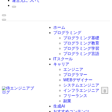
運営元について
ホーム
プログラミング
プログラミング基礎
プログラミング教育
プログラミング学習
プログラミング言語
ITスクール
HTML
CSS
キャリア
C言語
エンジニア
C#
プログラマー
VBA
WEBデザイナー
Go言語
システムエンジニア
Kotlin
インフラエンジニア
Java
JavaScript
フリーランス
PHP
副業
Python
生成AI
SQL
おすすめコンテンツ