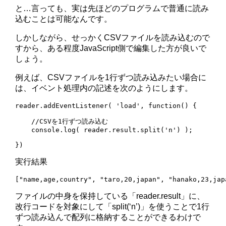
と…言っても、実は先ほどのプログラムで普通に読み
込むことは可能なんです。
しかしながら、せっかくCSVファイルを読み込むので
すから、ある程度JavaScript側で編集した方が良いで
しょう。
例えば、CSVファイルを1行ずつ読み込みたい場合に
は、イベント処理内の記述を次のようにします。
reader.addEventListener( 'load', function() {

    //CSVを1行ずつ読み込む

    console.log( reader.result.split('n') );

})
実行結果
["name,age,country", "taro,20,japan", "hanako,23,jap
ファイルの中身を保持している「reader.result」に、
改行コードを対象にして「split(‘n’)」を使うことで1行
ずつ読み込んで配列に格納することができるわけで