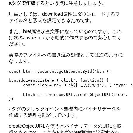
aタグで作成する
という点に注意しましょう。
理由としては、download属性にダウンロードするフ
ァイル名と形式を設定できるためです。
また、href属性が空文字になっているのですが、これ
は次のJavaScriptから動的に作成するので安心してく
ださい。
実際のファイルへの書き込み処理としては次のように
なります。
const btn = document.getElementById('btn');

btn.addEventListener('click', function() {

      const blob = new Blob(['こんにちは'], { "type" : 
      btn.href = window.URL.createObjectURL(blob);   
aタグのクリックイベント処理内にバイナリデータを
作成する処理を記述しています。
createObjectURLを使うとバイナリデータのURLを取
得できるので、これをaタグのhref属性に設定するわ