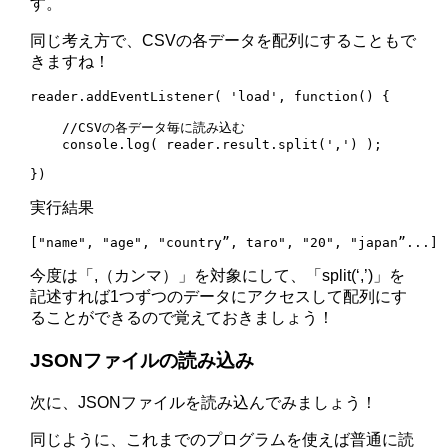
す。
同じ考え方で、CSVの各データを配列にすることもで
きますね！
reader.addEventListener( 'load', function() {

    //CSVの各データ毎に読み込む

    console.log( reader.result.split(',') );

})
実行結果
["name", "age", "country”, taro", "20", "japan”...]
今度は「,（カンマ）」を対象にして、「split(‘,’)」を
記述すれば1つずつのデータにアクセスして配列にす
ることができるので覚えておきましょう！
JSONファイルの読み込み
次に、JSONファイルを読み込んでみましょう！
同じように、これまでのプログラムを使えば普通に読