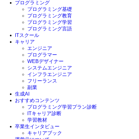
プログラミング
プログラミング基礎
プログラミング教育
プログラミング学習
プログラミング言語
ITスクール
HTML
CSS
キャリア
C言語
エンジニア
C#
プログラマー
VBA
WEBデザイナー
Go言語
システムエンジニア
Kotlin
インフラエンジニア
Java
JavaScript
フリーランス
PHP
副業
Python
生成AI
SQL
おすすめコンテンツ
Swift
プログラミング学習プラン診断
Ruby
ITキャリア診断
その他言語
学習教材
卒業生インタビュー
キャリアブック