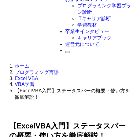
Swift
プログラミング学習プラ
Ruby
ン診断
その他言語
ITキャリア診断
学習教材
卒業生インタビュー
キャリアブック
運営元について
ホーム
プログラミング言語
Excel VBA
VBA学習
【ExcelVBA入門】ステータスバーの概要・使い方を
徹底解説！
【ExcelVBA入門】ステータスバー
の概要・使い方を徹底解説！