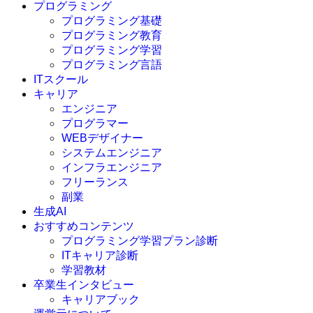
プログラミング
プログラミング基礎
プログラミング教育
プログラミング学習
プログラミング言語
ITスクール
HTML
CSS
キャリア
C言語
エンジニア
C#
プログラマー
VBA
WEBデザイナー
Go言語
システムエンジニア
Kotlin
インフラエンジニア
Java
JavaScript
フリーランス
PHP
副業
Python
生成AI
SQL
おすすめコンテンツ
Swift
プログラミング学習プラン診断
Ruby
ITキャリア診断
その他言語
学習教材
卒業生インタビュー
キャリアブック