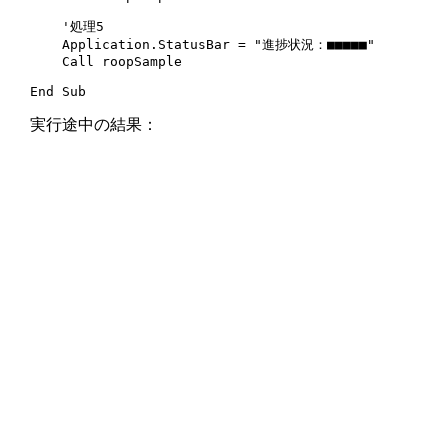
    '処理5

    Application.StatusBar = "進捗状況：■■■■■"

    Call roopSample

End Sub
実行途中の結果：