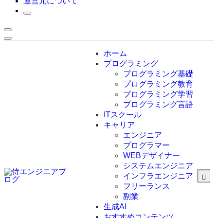
運営元について
ホーム
プログラミング
プログラミング基礎
プログラミング教育
プログラミング学習
プログラミング言語
ITスクール
HTML
CSS
キャリア
C言語
エンジニア
C#
プログラマー
VBA
WEBデザイナー
Go言語
システムエンジニア
Kotlin
インフラエンジニア
Java
JavaScript
フリーランス
PHP
副業
Python
生成AI
SQL
おすすめコンテンツ