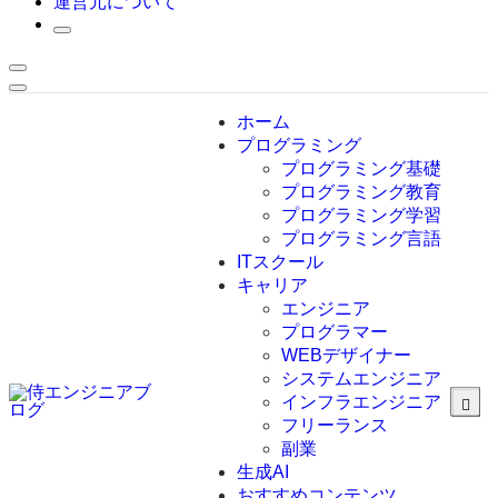
運営元について
ホーム
プログラミング
プログラミング基礎
プログラミング教育
プログラミング学習
プログラミング言語
ITスクール
HTML
CSS
キャリア
C言語
エンジニア
C#
プログラマー
VBA
WEBデザイナー
Go言語
システムエンジニア
Kotlin
インフラエンジニア
Java
JavaScript
フリーランス
PHP
副業
Python
生成AI
SQL
おすすめコンテンツ