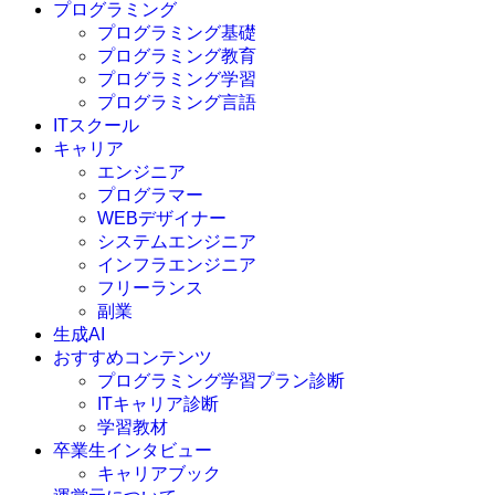
プログラミング
プログラミング基礎
プログラミング教育
プログラミング学習
プログラミング言語
ITスクール
HTML
CSS
キャリア
C言語
エンジニア
C#
プログラマー
VBA
WEBデザイナー
Go言語
システムエンジニア
Kotlin
インフラエンジニア
Java
JavaScript
フリーランス
PHP
副業
Python
生成AI
SQL
おすすめコンテンツ
Swift
プログラミング学習プラン診断
Ruby
ITキャリア診断
その他言語
学習教材
卒業生インタビュー
キャリアブック