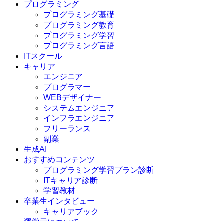
プログラミング
プログラミング基礎
プログラミング教育
プログラミング学習
プログラミング言語
ITスクール
HTML
CSS
キャリア
C言語
エンジニア
C#
プログラマー
VBA
WEBデザイナー
Go言語
システムエンジニア
Kotlin
インフラエンジニア
Java
JavaScript
フリーランス
PHP
副業
Python
生成AI
SQL
おすすめコンテンツ
Swift
プログラミング学習プラン診断
Ruby
ITキャリア診断
その他言語
学習教材
卒業生インタビュー
キャリアブック