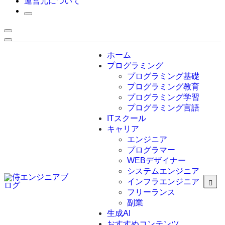
運営元について
ホーム
プログラミング
プログラミング基礎
プログラミング教育
プログラミング学習
プログラミング言語
ITスクール
HTML
CSS
キャリア
C言語
エンジニア
C#
プログラマー
VBA
WEBデザイナー
Go言語
システムエンジニア
Kotlin
インフラエンジニア
Java
JavaScript
フリーランス
PHP
副業
Python
生成AI
SQL
おすすめコンテンツ