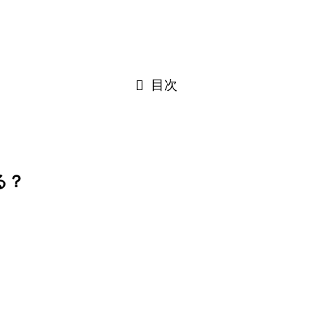
目次
る？