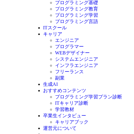
プログラミング基礎
プログラミング教育
プログラミング学習
プログラミング言語
ITスクール
HTML
CSS
キャリア
C言語
エンジニア
C#
プログラマー
VBA
WEBデザイナー
Go言語
システムエンジニア
Kotlin
インフラエンジニア
Java
JavaScript
フリーランス
PHP
副業
Python
生成AI
SQL
おすすめコンテンツ
Swift
プログラミング学習プラン診断
Ruby
ITキャリア診断
その他言語
学習教材
卒業生インタビュー
キャリアブック
運営元について