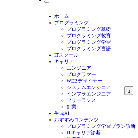
ホーム
プログラミング
プログラミング基礎
プログラミング教育
プログラミング学習
プログラミング言語
ITスクール
HTML
CSS
キャリア
C言語
エンジニア
C#
プログラマー
VBA
WEBデザイナー
Go言語
システムエンジニア
Kotlin
インフラエンジニア
Java
JavaScript
フリーランス
PHP
副業
Python
生成AI
SQL
おすすめコンテンツ
Swift
プログラミング学習プラン診断
Ruby
ITキャリア診断
その他言語