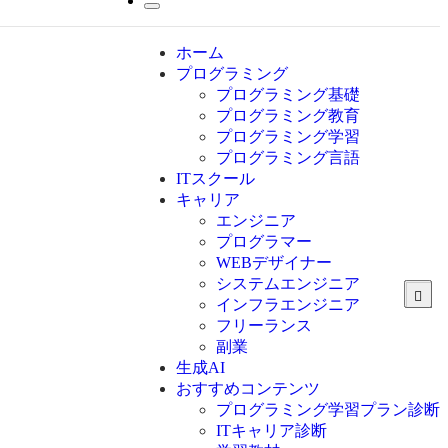
ホーム
プログラミング
プログラミング基礎
プログラミング教育
プログラミング学習
プログラミング言語
ITスクール
HTML
CSS
キャリア
C言語
エンジニア
C#
プログラマー
VBA
WEBデザイナー
Go言語
システムエンジニア
Kotlin
インフラエンジニア
Java
JavaScript
フリーランス
PHP
副業
Python
生成AI
SQL
おすすめコンテンツ
Swift
プログラミング学習プラン診断
Ruby
ITキャリア診断
その他言語