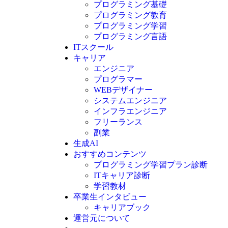
プログラミング基礎
プログラミング教育
プログラミング学習
プログラミング言語
ITスクール
HTML
CSS
キャリア
C言語
エンジニア
C#
プログラマー
VBA
WEBデザイナー
Go言語
システムエンジニア
Kotlin
インフラエンジニア
Java
JavaScript
フリーランス
PHP
副業
Python
生成AI
SQL
おすすめコンテンツ
Swift
プログラミング学習プラン診断
Ruby
ITキャリア診断
その他言語
学習教材
卒業生インタビュー
キャリアブック
運営元について