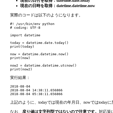
現在の日付を取得：datetime.date.today
現在の日時を取得：datetime.datetime.now
実際のコードは以下のようになります。
#! /usr/bin/env python

# coding: UTF-8

import datetime

today = datetime.date.today()

print(today)

now = datetime.datetime.now()

print(now)

now2 = datetime.datetime.utcnow()

print(now2)
実行結果：
2018-08-04

2018-08-04 14:38:11.656866

2018-08-04 05:38:11.656866
上記のように、todayでは現在の年月日、nowではto
なお、
戻り値は文字列型ではないので注意です。
対応策