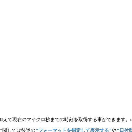
dayに加えて現在のマイクロ秒までの時刻を取得する事ができます。
に関しては後述の
“フォーマットを指定して表示する”
や
“日付