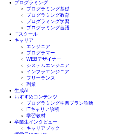
プログラミング
プログラミング基礎
プログラミング教育
プログラミング学習
プログラミング言語
ITスクール
HTML
CSS
キャリア
C言語
エンジニア
C#
プログラマー
VBA
WEBデザイナー
Go言語
システムエンジニア
Kotlin
インフラエンジニア
Java
JavaScript
フリーランス
PHP
副業
Python
生成AI
SQL
おすすめコンテンツ
Swift
プログラミング学習プラン診断
Ruby
ITキャリア診断
その他言語
学習教材
卒業生インタビュー
キャリアブック