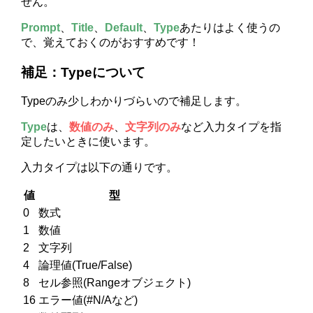
せん。
Prompt
、
Title
、
Default
、
Type
あたりはよく使うの
で、覚えておくのがおすすめです！
補足：Typeについて
Typeのみ少しわかりづらいので補足します。
Type
は、
数値のみ
、
文字列のみ
など入力タイプを指
定したいときに使います。
入力タイプは以下の通りです。
値
型
0
数式
1
数値
2
文字列
4
論理値(True/False)
8
セル参照(Rangeオブジェクト)
16
エラー値(#N/Aなど)