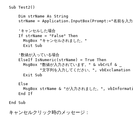
Sub Test2()

    Dim strName As String

    strName = Application.InputBox(Prompt:="名前を
    'キャンセルした場合

    If strName = "False" Then

      MsgBox "キャンセルされました。"

      Exit Sub

    '数値が入っている場合

    ElseIf IsNumeric(strName) = True Then

      MsgBox "数値が入力されています。" & vbCrLf & _

             "文字列を入力してください。", vbExclamation

      Exit Sub

    Else

      MsgBox strName & "が入力されました。", vbInformati
    End If

End Sub
キャンセルクリック時のメッセージ：