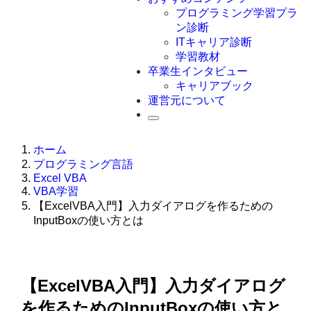
Swift
プログラミング学習プラ
Ruby
ン診断
その他言語
ITキャリア診断
学習教材
卒業生インタビュー
キャリアブック
運営元について
ホーム
プログラミング言語
Excel VBA
VBA学習
【ExcelVBA入門】入力ダイアログを作るための
InputBoxの使い方とは
【ExcelVBA入門】入力ダイアログ
を作るためのInputBoxの使い方と