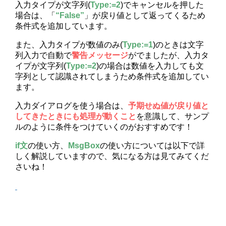
入力タイプが文字列(
Type:=2
)でキャンセルを押した
場合は、「
“False”
」が戻り値として返ってくるため
条件式を追加しています。
また、入力タイプが数値のみ(
Type:=1
)のときは文字
列入力で自動で
警告メッセージ
がでましたが、入力タ
イプが文字列(
Type:=2
)の場合は数値を入力しても文
字列として認識されてしまうため条件式を追加してい
ます。
入力ダイアログを使う場合は、
予期せぬ値が戻り値と
してきたときにも処理が動くこと
を意識して、サンプ
ルのように条件をつけていくのがおすすめです！
if文
の使い方、
MsgBox
の使い方については以下で詳
しく解説していますので、気になる方は見てみてくだ
さいね！