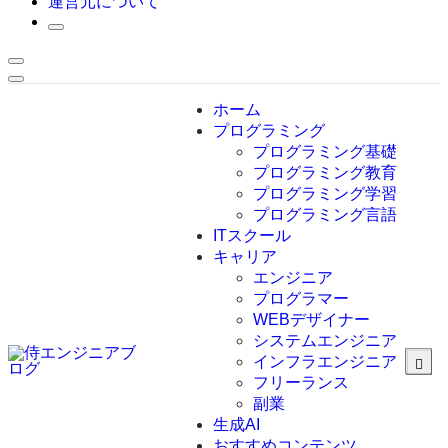
運営元について
ホーム
プログラミング
プログラミング基礎
プログラミング教育
プログラミング学習
プログラミング言語
ITスクール
HTML
CSS
キャリア
C言語
エンジニア
C#
プログラマー
VBA
WEBデザイナー
Go言語
システムエンジニア
Kotlin
インフラエンジニア
Java
JavaScript
フリーランス
PHP
副業
Python
生成AI
SQL
おすすめコンテンツ