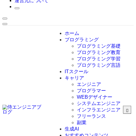
運営元について
ホーム
プログラミング
プログラミング基礎
プログラミング教育
プログラミング学習
プログラミング言語
ITスクール
HTML
CSS
キャリア
C言語
エンジニア
C#
プログラマー
VBA
WEBデザイナー
Go言語
システムエンジニア
Kotlin
インフラエンジニア
Java
JavaScript
フリーランス
PHP
副業
Python
生成AI
SQL
おすすめコンテンツ