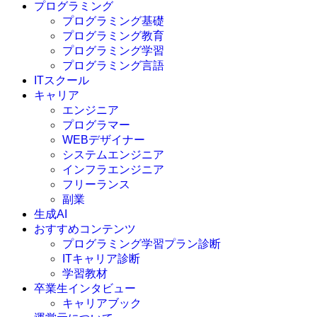
プログラミング
プログラミング基礎
プログラミング教育
プログラミング学習
プログラミング言語
ITスクール
HTML
CSS
キャリア
C言語
エンジニア
C#
プログラマー
VBA
WEBデザイナー
Go言語
システムエンジニア
Kotlin
インフラエンジニア
Java
JavaScript
フリーランス
PHP
副業
Python
生成AI
SQL
おすすめコンテンツ
Swift
プログラミング学習プラン診断
Ruby
ITキャリア診断
その他言語
学習教材
卒業生インタビュー
キャリアブック