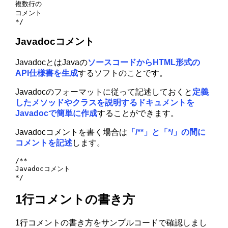
複数行の

コメント

*/
Javadocコメント
JavadocとはJavaの
ソースコードからHTML形式の
API仕様書を生成
するソフトのことです。
Javadocのフォーマットに従って記述しておくと
定義
したメソッドやクラスを説明するドキュメントを
Javadocで簡単に作成
することができます。
Javadocコメントを書く場合は
「/**」と「*/」の間に
コメントを記述
します。
/**

Javadocコメント

*/
1行コメントの書き方
1行コメントの書き方をサンプルコードで確認しまし