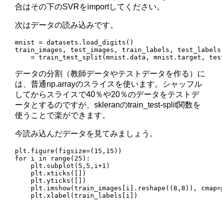
合はその下のSVRをimportしてください。
次はデータの読み込みです。
mnist = datasets.load_digits()

train_images, test_images, train_labels, test_labels 
    = train_test_split(mnist.data, mnist.target, tes
データの分割（教師データやテストデータを作る）に
は、普通np.arrayのスライスを使います。シャッフル
してからスライスで40％や20％のデータをテストデ
ータとするのですが、skleranのtrain_test-split関数を
使うことで楽ができます。
今読み込んだデータを見てみましょう。
plt.figure(figsize=(15,15))

for i in range(25):

    plt.subplot(5,5,i+1)

    plt.xticks([])

    plt.yticks([])

    plt.imshow(train_images[i].reshape((8,8)), cmap=
    plt.xlabel(train_labels[i])