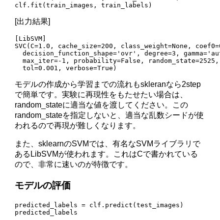
clf.fit(train_images, train_labels)
[出力結果]
[LibSVM]

SVC(C=1.0, cache_size=200, class_weight=None, coef0=0
  decision_function_shape='ovr', degree=3, gamma='au
  max_iter=-1, probability=False, random_state=2525,
  tol=0.001, verbose=True)
モデルの作成から学習までの流れもskleranなら2step
で簡単です。実験に再現性をもたせたい場合は、
random_stateに適当な値を渡してください。この
random_stateを指定しないと、適当な乱数シードが使
われるので再現が難しくなります。
また、sklearnのSVMでは、有名なSVMライブラリで
あるLibSVMが使われます。これはCで書かれている
ので、非常に速いのが特徴です。
モデルの評価
predicted_labels = clf.predict(test_images)

predicted_labels