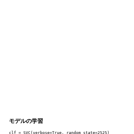
モデルの学習
clf = SVC(verbose=True, random_state=2525)
