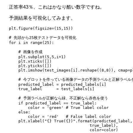
正答率43％、これはかなり酷い数字ですね。
予測結果を可視化してみます。
plt.figure(figsize=(15,15))

# 先頭から25枚テストデータを可視化

for i in range(25):

    # 画像を作成

    plt.subplot(5,5,i+1)

    plt.xticks([])

    plt.yticks([])

    plt.imshow(test_images[i].reshape((8,8)), cmap=pl
    # 今プロットを作っている画像データの予測ラベルと正解ラベルを
    predicted_label = predicted_labels[i]

    true_label      = test_labels[i]

    # 予測ラベルが正解なら緑、不正解なら赤色を使う

    if predicted_label == true_label:

        color = 'green' # True label color

    else:

        color = 'red'   # False label color

    plt.xlabel("{} True({})".format(predicted_label, 
                                  true_label),

                                  color=color)