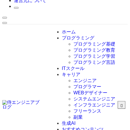
運営元について
ホーム
プログラミング
プログラミング基礎
プログラミング教育
プログラミング学習
プログラミング言語
ITスクール
HTML
CSS
キャリア
C言語
エンジニア
C#
プログラマー
VBA
WEBデザイナー
Go言語
システムエンジニア
Kotlin
インフラエンジニア
Java
JavaScript
フリーランス
PHP
副業
Python
生成AI
SQL
おすすめコンテンツ