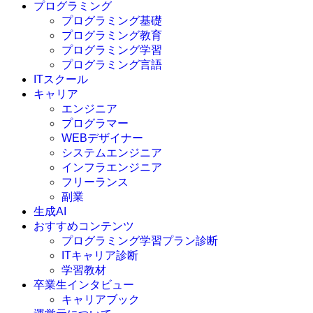
プログラミング
プログラミング基礎
プログラミング教育
プログラミング学習
プログラミング言語
ITスクール
HTML
CSS
キャリア
C言語
エンジニア
C#
プログラマー
VBA
WEBデザイナー
Go言語
システムエンジニア
Kotlin
インフラエンジニア
Java
JavaScript
フリーランス
PHP
副業
Python
生成AI
SQL
おすすめコンテンツ
Swift
プログラミング学習プラン診断
Ruby
ITキャリア診断
その他言語
学習教材
卒業生インタビュー
キャリアブック