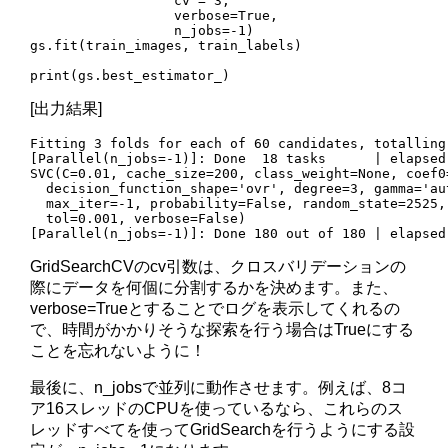
                  cv = 3,

                  verbose=True, 

                  n_jobs=-1)

gs.fit(train_images, train_labels)

print(gs.best_estimator_)
[出力結果]
Fitting 3 folds for each of 60 candidates, totalling 
[Parallel(n_jobs=-1)]: Done  18 tasks      | elapsed:
SVC(C=0.01, cache_size=200, class_weight=None, coef0=
  decision_function_shape='ovr', degree=3, gamma='au
  max_iter=-1, probability=False, random_state=2525,
  tol=0.001, verbose=False)

GridSearchCVのcv引数は、クロスバリデーションの
際にデータを何個に分割するかを決めます。また、
verbose=Trueとすることでログを表示してくれるの
で、時間がかかりそうな探索を行う場合はTrueにする
ことを忘れないように！
最後に、n_jobsで並列に動作させます。例えば、8コ
ア16スレッドのCPUを使っているなら、これらのス
レッドすべてを使ってGridSearchを行うようにする設